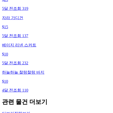
5달 전
조회
319
자라 가디건
$
15
5달 전
조회
137
베이지 리넨 스커트
$
10
5달 전
조회
232
하늘하늘 찰랑찰랑 바지
$
10
4달 전
조회
110
관련 물건 더보기