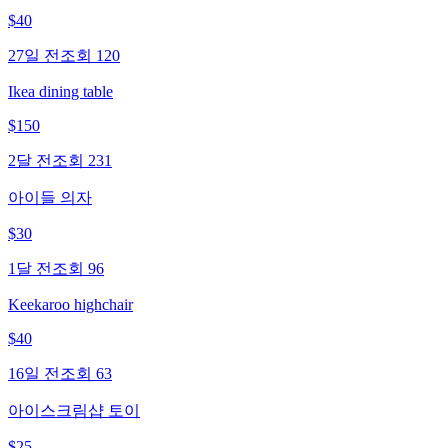
$
40
27일 전
조회
120
Ikea dining table
$
150
2달 전
조회
231
아이들 의자
$
30
1달 전
조회
96
Keekaroo highchair
$
40
16일 전
조회
63
아이스크림샵 토이
$
25