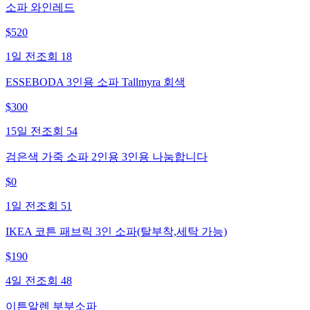
소파 와인레드
$
520
1일 전
조회
18
ESSEBODA 3인용 소파 Tallmyra 회색
$
300
15일 전
조회
54
검은색 가죽 소파 2인용 3인용 나눔합니다
$
0
1일 전
조회
51
IKEA 코튼 패브릭 3인 소파(탈부착,세탁 가능)
$
190
4일 전
조회
48
이튼알렌 부부소파