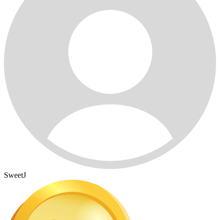
SweetJ