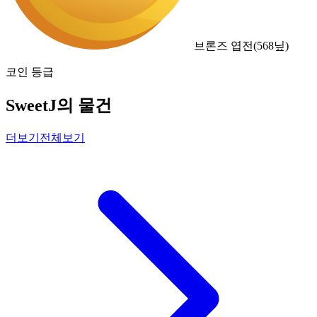
브론즈 엽전
(
568
닢)
코인 등급
SweetJ의 물건
더보기
전체보기