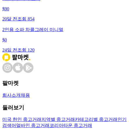
$
90
20달 전
조회
854
2인용 소파 차콜그레이 미니멀
$
0
24일 전
조회
120
팔마켓
회사소개
채용
둘러보기
미국 한인 중고거래
지역별 중고거래
카테고리별 중고거래
인기
검색어
얼바인 중고거래
코리아타운 중고거래