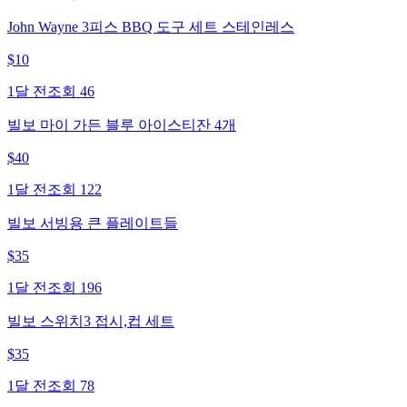
John Wayne 3피스 BBQ 도구 세트 스테인레스
$
10
1달 전
조회
46
빌보 마이 가든 블루 아이스티잔 4개
$
40
1달 전
조회
122
빌보 서빙용 큰 플레이트들
$
35
1달 전
조회
196
빌보 스위치3 접시,컵 세트
$
35
1달 전
조회
78