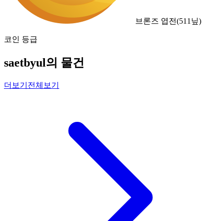
브론즈 엽전
(
511
닢)
코인 등급
saetbyul의 물건
더보기
전체보기