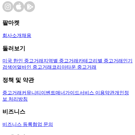
팔마켓
회사소개
채용
둘러보기
미국 한인 중고거래
지역별 중고거래
카테고리별 중고거래
인기
검색어
얼바인 중고거래
코리아타운 중고거래
정책 및 약관
중고거래
커뮤니티
이벤트
매너가이드
서비스 이용약관
개인정
보 처리방침
비즈니스
비즈니스 등록
협업 문의