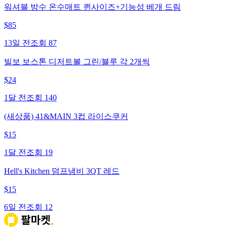
워셔블 방수 온수매트 퀸사이즈+기능성 베개 드림
$
85
13일 전
조회
87
빌보 보스톤 디저트볼 그린/블루 각 2개씩
$
24
1달 전
조회
140
(새상품) 41&MAIN 3컵 라이스쿠커
$
15
1달 전
조회
19
Hell's Kitchen 덤프냄비 3QT 레드
$
15
6일 전
조회
12