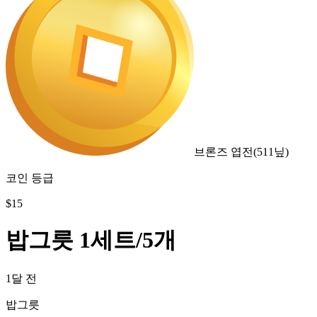
브론즈 엽전
(
511
닢)
코인 등급
$
15
밥그릇 1세트/5개
1달 전
밥그릇