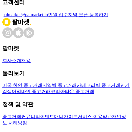
고객센터
palmarket@palmarket.io
민원 접수
지역 오픈 등록하기
팔마켓
회사소개
채용
둘러보기
미국 한인 중고거래
지역별 중고거래
카테고리별 중고거래
인기
검색어
얼바인 중고거래
코리아타운 중고거래
정책 및 약관
중고거래
커뮤니티
이벤트
매너가이드
서비스 이용약관
개인정
보 처리방침