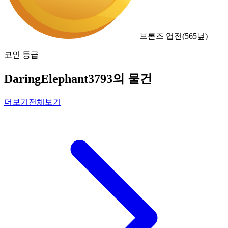
브론즈 엽전
(
565
닢)
코인 등급
DaringElephant3793의 물건
더보기
전체보기