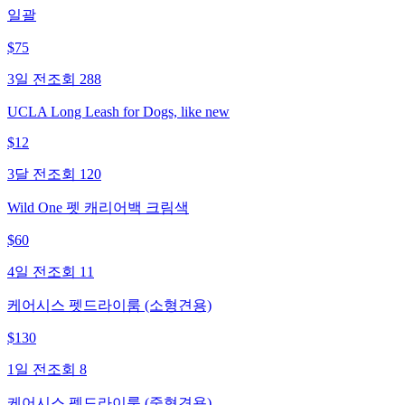
일괄
$
75
3일 전
조회
288
UCLA Long Leash for Dogs, like new
$
12
3달 전
조회
120
Wild One 펫 캐리어백 크림색
$
60
4일 전
조회
11
케어시스 펫드라이룸 (소형견용)
$
130
1일 전
조회
8
케어시스 펫드라이룸 (중형견용)