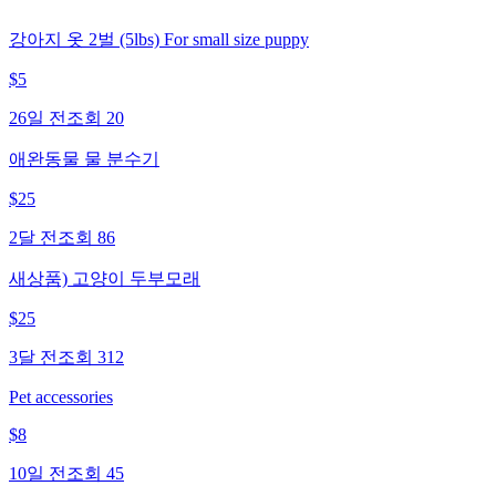
강아지 옷 2벌 (5lbs) For small size puppy
$
5
26일 전
조회
20
애완동물 물 분수기
$
25
2달 전
조회
86
새상품) 고양이 두부모래
$
25
3달 전
조회
312
Pet accessories
$
8
10일 전
조회
45