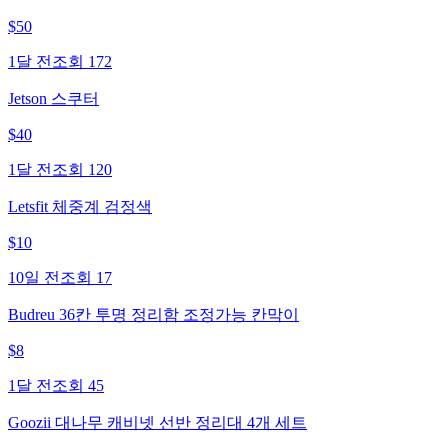
$
50
1달 전
조회
172
Jetson 스쿠터
$
40
1달 전
조회
120
Letsfit 체중계 검정색
$
10
10일 전
조회
17
Budreu 36칸 투명 정리함 조정가능 칸막이
$
8
1달 전
조회
45
Goozii 대나무 캐비넷 선반 정리대 4개 세트