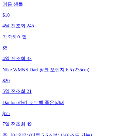
여름 샌들
$
10
4달 전
조회
245
가죽하이힐
$
5
4일 전
조회
33
Nike WMNS Dart 핑크 오렌지 6.5 (235cm)
$
20
5일 전
조회
21
Danton 카키 토트백 좋은상태
$
55
7일 전
조회
49
주니어 양말 (어른 5-6 신발 사이즈도 가능)