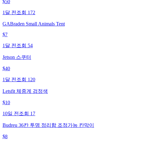
$
50
1달 전
조회
172
GABraden Small Animals Tent
$
7
1달 전
조회
54
Jetson 스쿠터
$
40
1달 전
조회
120
Letsfit 체중계 검정색
$
10
10일 전
조회
17
Budreu 36칸 투명 정리함 조정가능 칸막이
$
8