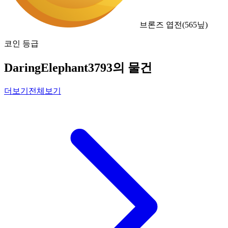
브론즈 엽전
(
565
닢)
코인 등급
DaringElephant3793의 물건
더보기
전체보기