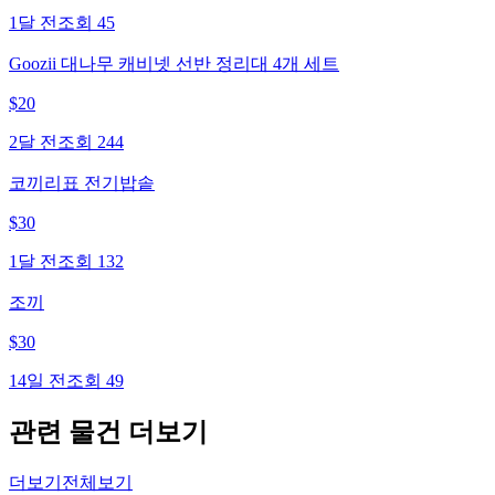
1달 전
조회
45
Goozii 대나무 캐비넷 선반 정리대 4개 세트
$
20
2달 전
조회
244
코끼리표 전기밥솥
$
30
1달 전
조회
132
조끼
$
30
14일 전
조회
49
관련 물건 더보기
더보기
전체보기