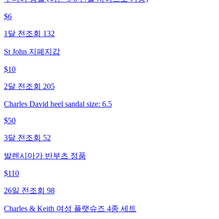
$
6
1달 전
조회
132
St John 지폐지갑
$
10
2달 전
조회
205
Charles David heel sandal size: 6.5
$
50
3달 전
조회
52
발렌시아가 반부츠 정품
$
110
26일 전
조회
98
Charles & Keith 여성 플랫슈즈 4종 세트