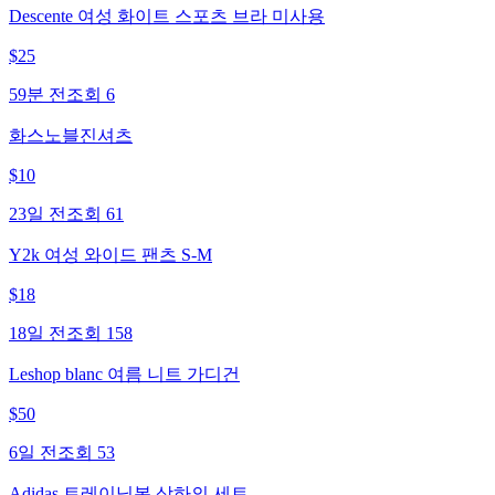
Descente 여성 화이트 스포츠 브라 미사용
$
25
59분 전
조회
6
화스노블진셔츠
$
10
23일 전
조회
61
Y2k 여성 와이드 팬츠 S-M
$
18
18일 전
조회
158
Leshop blanc 여름 니트 가디건
$
50
6일 전
조회
53
Adidas 트레이닝복 상하의 세트