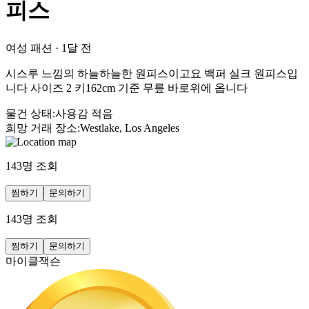
피스
여성 패션
·
1달 전
시스루 느낌의 하늘하늘한 원피스이고요 백퍼 실크 원피스입
니다 사이즈 2 키162cm 기준 무릎 바로위에 옵니다
물건 상태
:
사용감 적음
희망 거래 장소
:
Westlake, Los Angeles
143
명 조회
찜하기
문의하기
143
명 조회
찜하기
문의하기
마이클잭슨