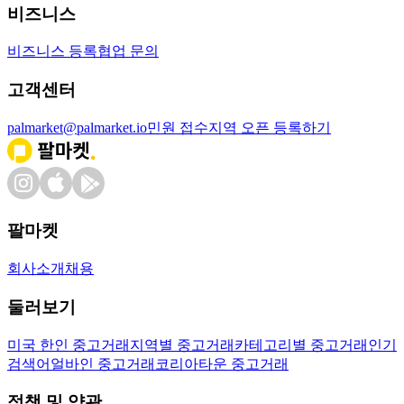
비즈니스
비즈니스 등록
협업 문의
고객센터
palmarket@palmarket.io
민원 접수
지역 오픈 등록하기
팔마켓
회사소개
채용
둘러보기
미국 한인 중고거래
지역별 중고거래
카테고리별 중고거래
인기
검색어
얼바인 중고거래
코리아타운 중고거래
정책 및 약관