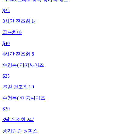
$
35
3시간 전
조회
14
골프치마
$
40
4시간 전
조회
6
수영복( 라지싸이즈
$
25
29일 전
조회
20
수영복( /미듐싸이즈
$
20
3달 전
조회
247
풍기인견 원피스