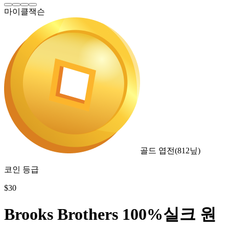
마이클잭슨
골드 엽전
(
812
닢)
코인 등급
$
30
Brooks Brothers 100%실크 원