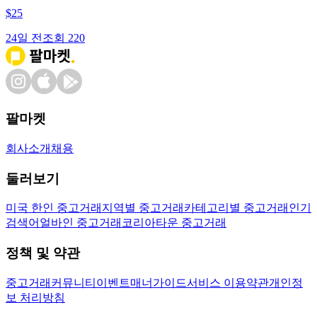
$
25
24일 전
조회
220
팔마켓
회사소개
채용
둘러보기
미국 한인 중고거래
지역별 중고거래
카테고리별 중고거래
인기
검색어
얼바인 중고거래
코리아타운 중고거래
정책 및 약관
중고거래
커뮤니티
이벤트
매너가이드
서비스 이용약관
개인정
보 처리방침