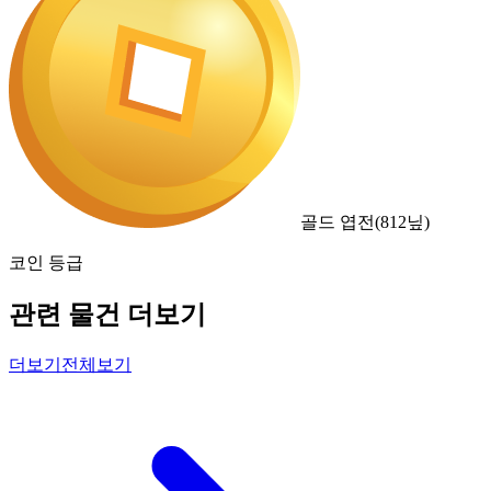
골드 엽전
(
812
닢)
코인 등급
관련 물건 더보기
더보기
전체보기