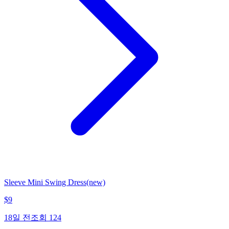
Sleeve Mini Swing Dress(new)
$
9
18일 전
조회
124