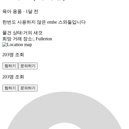
육아 용품
·
1달 전
한번도 사용하지 않은 embe 스와들입니다
물건 상태
:
거의 새것
희망 거래 장소
:
, Fullerton
203
명 조회
찜하기
문의하기
203
명 조회
찜하기
문의하기