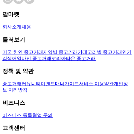
팔마켓
회사소개
채용
둘러보기
미국 한인 중고거래
지역별 중고거래
카테고리별 중고거래
인기
검색어
얼바인 중고거래
코리아타운 중고거래
정책 및 약관
중고거래
커뮤니티
이벤트
매너가이드
서비스 이용약관
개인정
보 처리방침
비즈니스
비즈니스 등록
협업 문의
고객센터