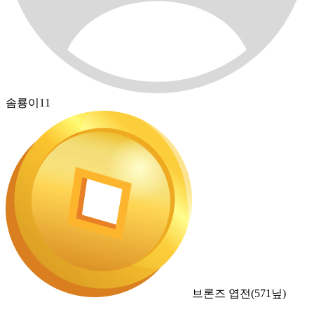
솜룡이11
브론즈 엽전
(
571
닢)