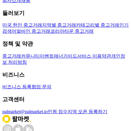
회사소개
채용
둘러보기
미국 한인 중고거래
지역별 중고거래
카테고리별 중고거래
인기
검색어
얼바인 중고거래
코리아타운 중고거래
정책 및 약관
중고거래
커뮤니티
이벤트
매너가이드
서비스 이용약관
개인정
보 처리방침
비즈니스
비즈니스 등록
협업 문의
고객센터
palmarket@palmarket.io
민원 접수
지역 오픈 등록하기