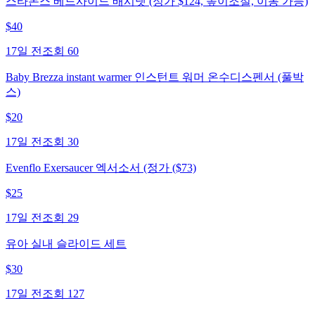
스타몬스 베드사이드 배시넷 (정가 $124, 높이조절, 이동 가능)
$
40
17일 전
조회
60
Baby Brezza instant warmer 인스턴트 워머 온수디스펜서 (풀박
스)
$
20
17일 전
조회
30
Evenflo Exersaucer 엑서소서 (정가 ($73)
$
25
17일 전
조회
29
유아 실내 슬라이드 세트
$
30
17일 전
조회
127