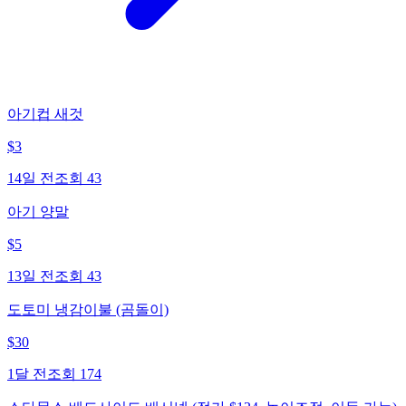
아기컵 새것
$
3
14일 전
조회
43
아기 양말
$
5
13일 전
조회
43
도토미 냉감이불 (곰돌이)
$
30
1달 전
조회
174