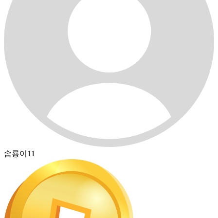
솜룡이11