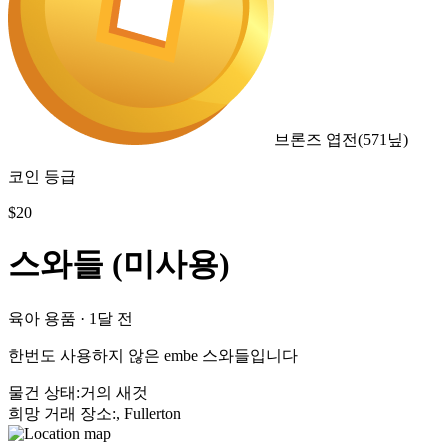
브론즈 엽전
(
571
닢)
코인 등급
$
20
스와들 (미사용)
육아 용품
·
1달 전
한번도 사용하지 않은 embe 스와들입니다
물건 상태
:
거의 새것
희망 거래 장소
:
, Fullerton