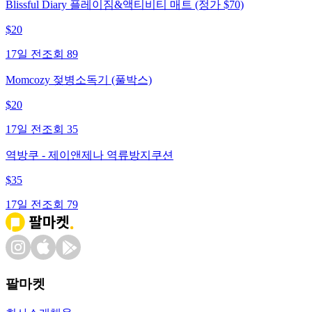
Blissful Diary 플레이짐&액티비티 매트 (정가 $70)
$
20
17일 전
조회
89
Momcozy 젖병소독기 (풀박스)
$
20
17일 전
조회
35
역방쿠 - 제이앤제나 역류방지쿠션
$
35
17일 전
조회
79
팔마켓