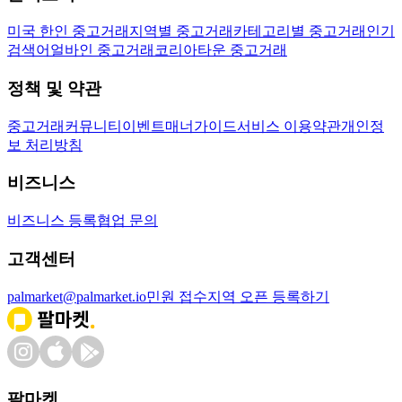
미국 한인 중고거래
지역별 중고거래
카테고리별 중고거래
인기
검색어
얼바인 중고거래
코리아타운 중고거래
정책 및 약관
중고거래
커뮤니티
이벤트
매너가이드
서비스 이용약관
개인정
보 처리방침
비즈니스
비즈니스 등록
협업 문의
고객센터
palmarket@palmarket.io
민원 접수
지역 오픈 등록하기
팔마켓