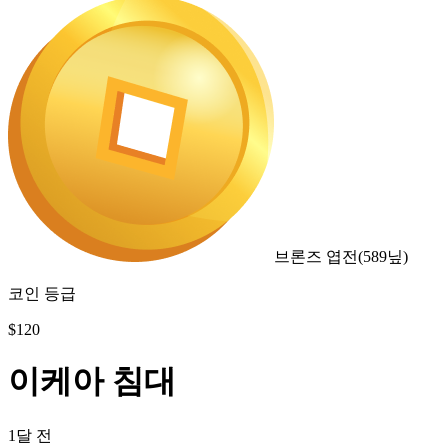
브론즈 엽전
(
589
닢)
코인 등급
$
120
이케아 침대
1달 전