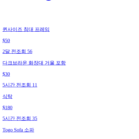
퀸사이즈 침대 프레임
$
50
2달 전
조회
56
다크브라운 화장대 거울 포함
$
30
5시간 전
조회
11
식탁
$
180
5시간 전
조회
35
Togo Sofa 소파