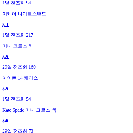
1달 전
조회
94
이케아 나이트스탠드
$
10
1달 전
조회
217
미니 크로스백
$
20
29일 전
조회
160
아이폰 14 케이스
$
20
1달 전
조회
54
Kate Spade 미니 크로스 백
$
40
29일 전
조회
73