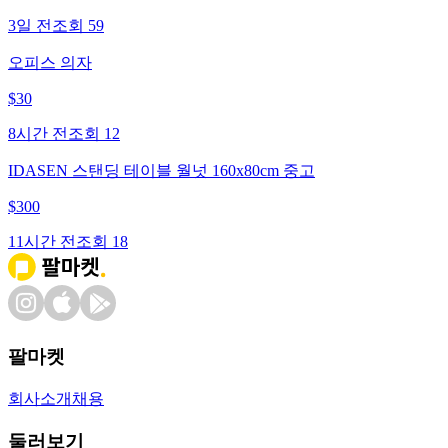
3일 전
조회
59
오피스 의자
$
30
8시간 전
조회
12
IDASEN 스탠딩 테이블 월넛 160x80cm 중고
$
300
11시간 전
조회
18
팔마켓
회사소개
채용
둘러보기