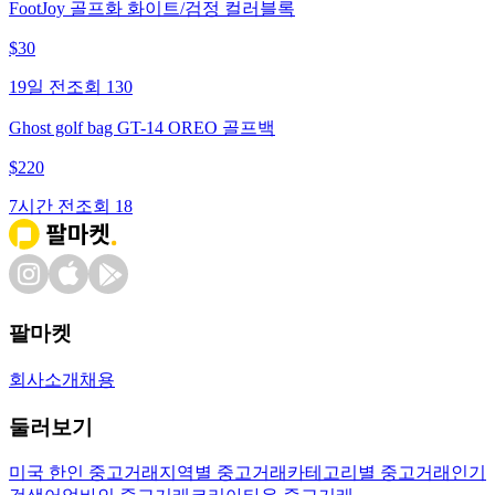
FootJoy 골프화 화이트/검정 컬러블록
$
30
19일 전
조회
130
Ghost golf bag GT-14 OREO 골프백
$
220
7시간 전
조회
18
팔마켓
회사소개
채용
둘러보기
미국 한인 중고거래
지역별 중고거래
카테고리별 중고거래
인기