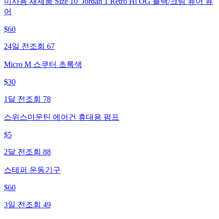
미사용 새제품 Size 10_Jordan 1 Retro Hi OG 블랙/크림 퓨어 퓨
어
$
60
24일 전
조회
67
Micro M 스쿠터 초록색
$
30
1달 전
조회
78
스위스마운틴 에어건 휴대용 펌프
$
5
2달 전
조회
88
스테퍼 운동기구
$
60
3일 전
조회
49