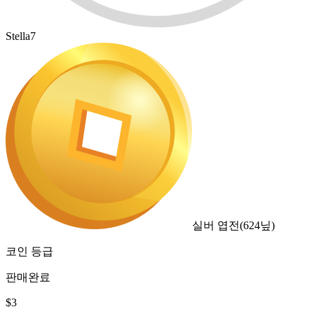
Stella7
실버 엽전
(
624
닢)
코인 등급
판매완료
$
3