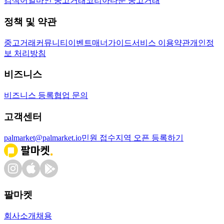
검색어
얼바인 중고거래
코리아타운 중고거래
정책 및 약관
중고거래
커뮤니티
이벤트
매너가이드
서비스 이용약관
개인정
보 처리방침
비즈니스
비즈니스 등록
협업 문의
고객센터
palmarket@palmarket.io
민원 접수
지역 오픈 등록하기
팔마켓
회사소개
채용