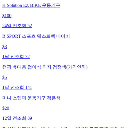
H Solution EZ BIKE 운동기구
$
100
24일 전
조회
52
R SPORT 스포츠 웨스트백 네이비
$
3
1달 전
조회
72
캠핑 휴대용 접이식 의자 검정색(가격인하)
$
5
1달 전
조회
141
미니 스텝퍼 운동기구 검은색
$
20
12일 전
조회
89