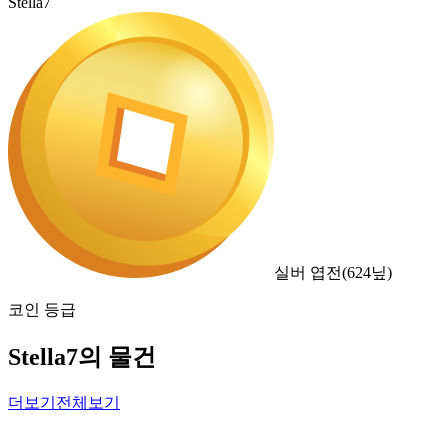
Stella7
실버 엽전
(
624
닢)
코인 등급
Stella7의 물건
더보기
전체보기