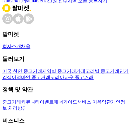
palmarket@palmarket.io
민원 접수
지역 오픈 등록하기
팔마켓
회사소개
채용
둘러보기
미국 한인 중고거래
지역별 중고거래
카테고리별 중고거래
인기
검색어
얼바인 중고거래
코리아타운 중고거래
정책 및 약관
중고거래
커뮤니티
이벤트
매너가이드
서비스 이용약관
개인정
보 처리방침
비즈니스