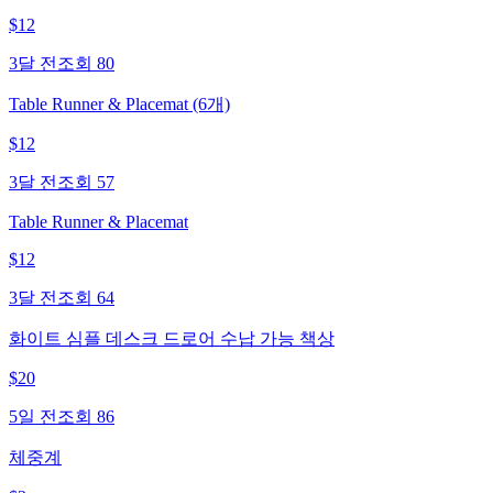
$
12
3달 전
조회
80
Table Runner & Placemat (6개)
$
12
3달 전
조회
57
Table Runner & Placemat
$
12
3달 전
조회
64
화이트 심플 데스크 드로어 수납 가능 책상
$
20
5일 전
조회
86
체중계