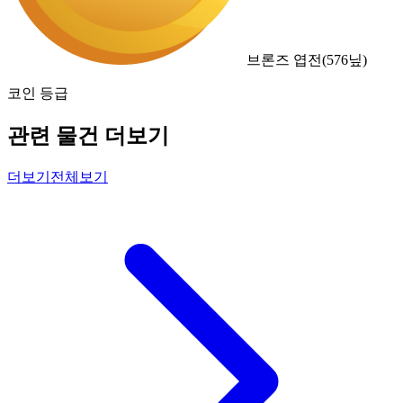
브론즈 엽전
(
576
닢)
코인 등급
관련 물건 더보기
더보기
전체보기