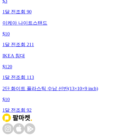
$
3
1달 전
조회
90
이케아 나이트스탠드
$
10
1달 전
조회
211
IKEA 침대
$
120
1달 전
조회
113
2단 화이트 플라스틱 수납 선반(13×10×9 inch)
$
10
1달 전
조회
92