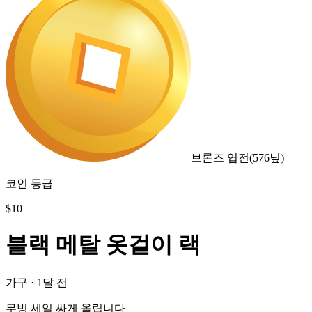
브론즈 엽전
(
576
닢)
코인 등급
$
10
블랙 메탈 옷걸이 랙
가구
·
1달 전
무빙 세일 싸게 올립니다