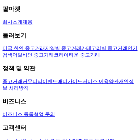
팔마켓
회사소개
채용
둘러보기
미국 한인 중고거래
지역별 중고거래
카테고리별 중고거래
인기
검색어
얼바인 중고거래
코리아타운 중고거래
정책 및 약관
중고거래
커뮤니티
이벤트
매너가이드
서비스 이용약관
개인정
보 처리방침
비즈니스
비즈니스 등록
협업 문의
고객센터