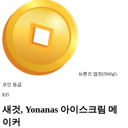
브론즈 엽전
(
504
닢)
코인 등급
$
35
새것, Yonanas 아이스크림 메
이커