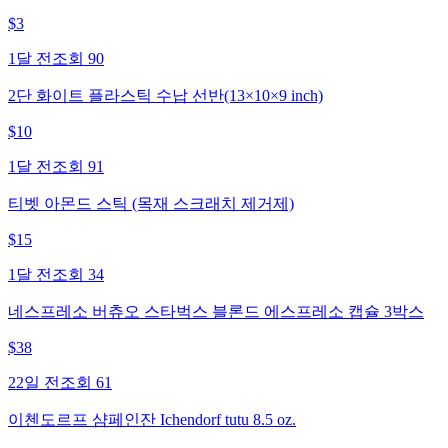
$
3
1달 전
조회
90
2단 화이트 플라스틱 수납 선반(13×10×9 inch)
$
10
1달 전
조회
91
티벳 아몬드 스틱 (목재 스크래치 제거제)
$
15
1달 전
조회
34
네스프레소 버츄오 스타벅스 블론드 에스프레소 캡슐 3박스
$
38
22일 전
조회
61
이첸도르프 샴페인잔 Ichendorf tutu 8.5 oz.