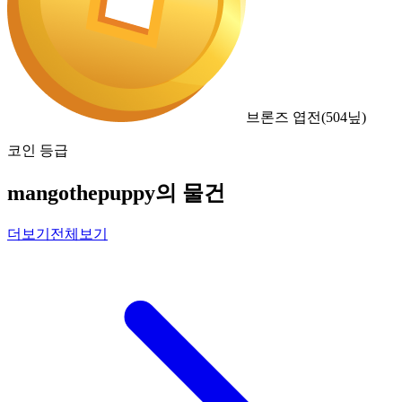
브론즈 엽전
(
504
닢)
코인 등급
mangothepuppy의 물건
더보기
전체보기