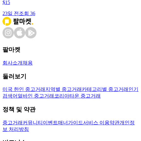
$
15
23일 전
조회
36
팔마켓
회사소개
채용
둘러보기
미국 한인 중고거래
지역별 중고거래
카테고리별 중고거래
인기
검색어
얼바인 중고거래
코리아타운 중고거래
정책 및 약관
중고거래
커뮤니티
이벤트
매너가이드
서비스 이용약관
개인정
보 처리방침