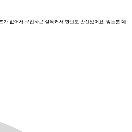
이즈가 없어서 구입하곤 살짝커서 한번도 안신었어요. 맞는분 데