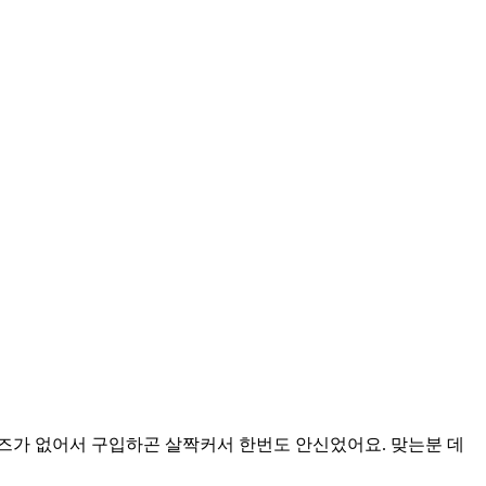
이즈가 없어서 구입하곤 살짝커서 한번도 안신었어요. 맞는분 데