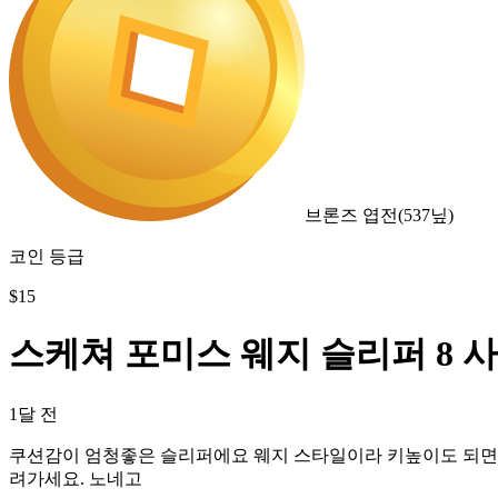
브론즈 엽전
(
537
닢)
코인 등급
$
15
스케쳐 포미스 웨지 슬리퍼 8 
1달 전
쿠션감이 엄청좋은 슬리퍼에요 웨지 스타일이라 키높이도 되면서 
려가세요. 노네고