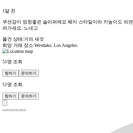
1달 전
쿠션감이 엄청좋은 슬리퍼에요 웨지 스타일이라 키높이도 되면서 
려가세요. 노네고
물건 상태
:
거의 새것
희망 거래 장소
:
Westlake, Los Angeles
51
명 조회
찜하기
문의하기
51
명 조회
찜하기
문의하기