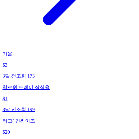
거울
$
3
3달 전
조회
173
할로윈 트레이 장식용
$
1
3달 전
조회
199
러그( 긴싸이즈
$
20