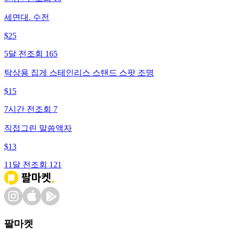
세면대. 수전
$
25
5달 전
조회
165
탁상용 집게 스테인리스 스탠드 스팟 조명
$
15
7시간 전
조회
7
직접그린 말씀액자
$
13
11달 전
조회
121
팔마켓