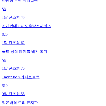
타원형 투명 유리 화병
$
8
1달 전
조회
48
조개껍데기새도우박스시리즈
$
20
1달 전
조회
62
골드 공작 테이블 냅킨 홀더
$
4
1달 전
조회
75
Trader Joe's 라지토트백
$
10
9일 전
조회
55
젖은바닥 주의 표지판