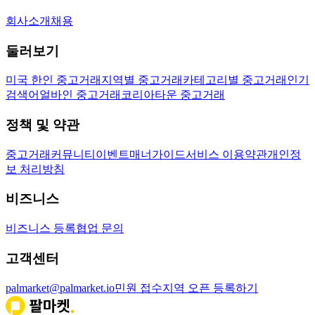
회사소개
채용
둘러보기
미국 한인 중고거래
지역별 중고거래
카테고리별 중고거래
인기
검색어
얼바인 중고거래
코리아타운 중고거래
정책 및 약관
중고거래
커뮤니티
이벤트
매너가이드
서비스 이용약관
개인정
보 처리방침
비즈니스
비즈니스 등록
협업 문의
고객센터
palmarket@palmarket.io
민원 접수
지역 오픈 등록하기