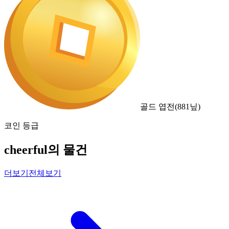
골드 엽전
(
881
닢)
코인 등급
cheerful의 물건
더보기
전체보기