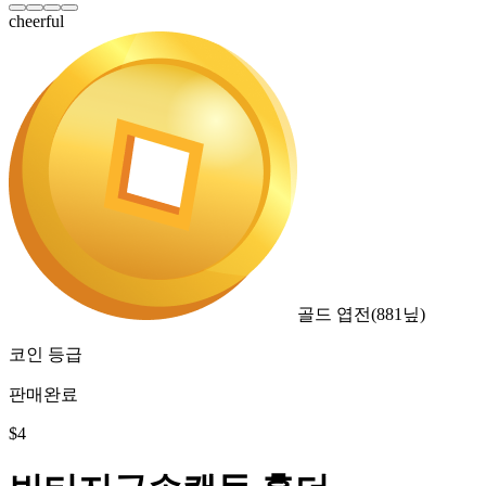
cheerful
골드 엽전
(
881
닢)
코인 등급
판매완료
$
4