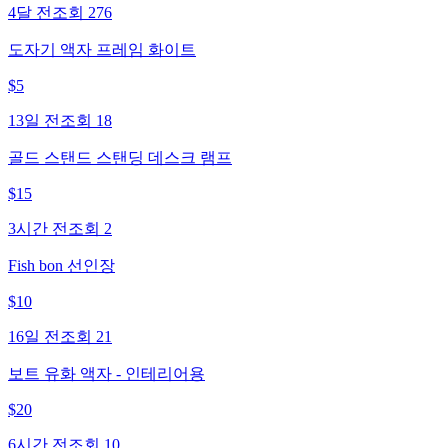
4달 전
조회
276
도자기 액자 프레임 화이트
$
5
13일 전
조회
18
골드 스탠드 스탠딩 데스크 램프
$
15
3시간 전
조회
2
Fish bon 선인장
$
10
16일 전
조회
21
보트 유화 액자 - 인테리어용
$
20
6시간 전
조회
10