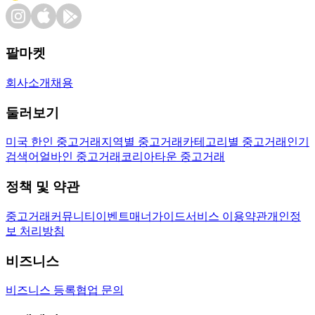
팔마켓
회사소개
채용
둘러보기
미국 한인 중고거래
지역별 중고거래
카테고리별 중고거래
인기
검색어
얼바인 중고거래
코리아타운 중고거래
정책 및 약관
중고거래
커뮤니티
이벤트
매너가이드
서비스 이용약관
개인정
보 처리방침
비즈니스
비즈니스 등록
협업 문의