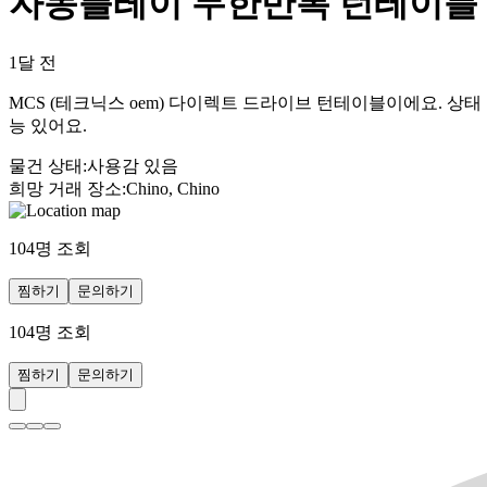
자동플레이 무한반복 턴테이블
1달 전
MCS (테크닉스 oem) 다이렉트 드라이브 턴테이블이에요. 상
능 있어요.
물건 상태
:
사용감 있음
희망 거래 장소
:
Chino, Chino
104
명 조회
찜하기
문의하기
104
명 조회
찜하기
문의하기