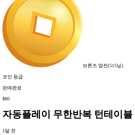
브론즈 엽전
(
515
닢)
코인 등급
판매완료
$
80
자동플레이 무한반복 턴테이블
1달 전