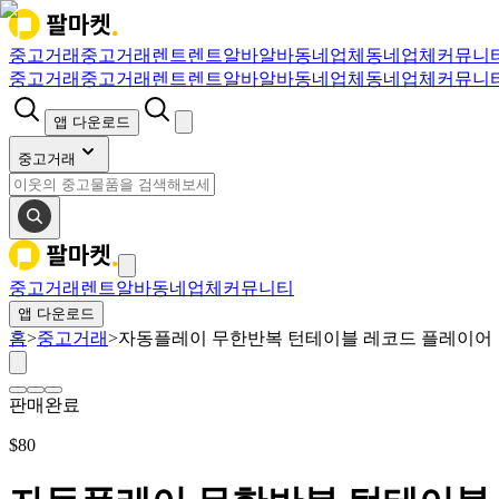
중고거래
중고거래
렌트
렌트
알바
알바
동네업체
동네업체
커뮤니
중고거래
중고거래
렌트
렌트
알바
알바
동네업체
동네업체
커뮤니
앱 다운로드
중고거래
중고거래
렌트
알바
동네업체
커뮤니티
앱 다운로드
홈
>
중고거래
>
자동플레이 무한반복 턴테이블 레코드 플레이어
판매완료
$
80