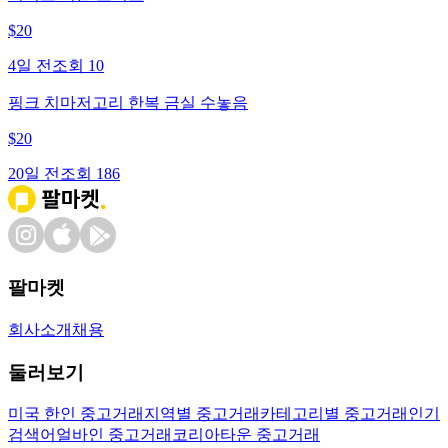
$
20
4일 전
조회
10
핑크 치마저고리 한복 금실 수놓음
$
20
20일 전
조회
186
팔마켓
회사소개
채용
둘러보기
미국 한인 중고거래
지역별 중고거래
카테고리별 중고거래
인기
검색어
얼바인 중고거래
코리아타운 중고거래