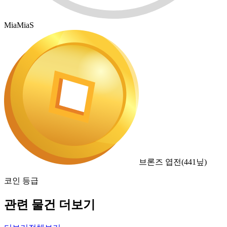
MiaMiaS
브론즈 엽전
(
441
닢)
코인 등급
관련 물건 더보기