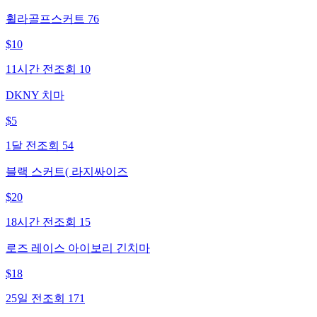
휠라골프스커트 76
$
10
11시간 전
조회
10
DKNY 치마
$
5
1달 전
조회
54
블랙 스커트( 라지싸이즈
$
20
18시간 전
조회
15
로즈 레이스 아이보리 긴치마
$
18
25일 전
조회
171