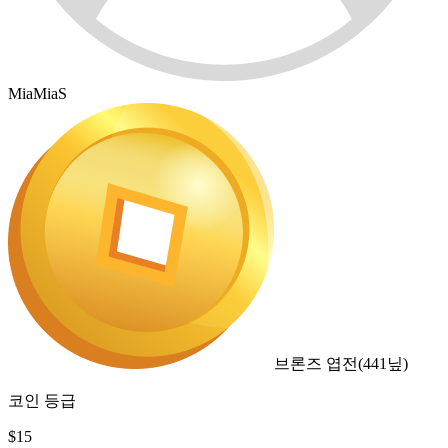
MiaMiaS
브론즈 엽전
(
441
닢)
코인 등급
$
15