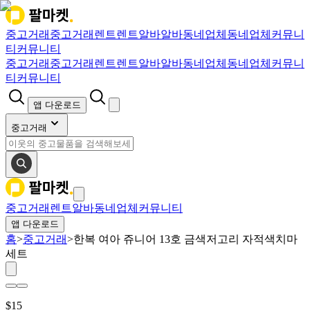
중고거래
중고거래
렌트
렌트
알바
알바
동네업체
동네업체
커뮤니
티
커뮤니티
중고거래
중고거래
렌트
렌트
알바
알바
동네업체
동네업체
커뮤니
티
커뮤니티
앱 다운로드
중고거래
중고거래
렌트
알바
동네업체
커뮤니티
앱 다운로드
홈
>
중고거래
>
한복 여아 쥬니어 13호 금색저고리 자적색치마
세트
$
15