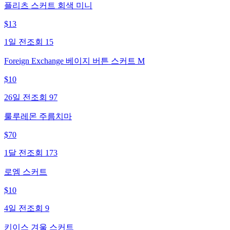
플리츠 스커트 회색 미니
$
13
1일 전
조회
15
Foreign Exchange 베이지 버튼 스커트 M
$
10
26일 전
조회
97
룰루레몬 주름치마
$
70
1달 전
조회
173
로엠 스커트
$
10
4일 전
조회
9
키이스 겨울 스커트