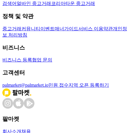
검색어
얼바인 중고거래
코리아타운 중고거래
정책 및 약관
중고거래
커뮤니티
이벤트
매너가이드
서비스 이용약관
개인정
보 처리방침
비즈니스
비즈니스 등록
협업 문의
고객센터
palmarket@palmarket.io
민원 접수
지역 오픈 등록하기
팔마켓
회사소개
채용