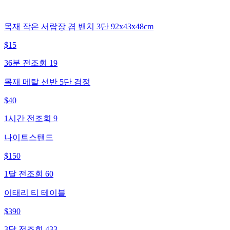
목재 작은 서랍장 겸 밴치 3단 92x43x48cm
$
15
36분 전
조회
19
목재 메탈 선반 5단 검정
$
40
1시간 전
조회
9
나이트스탠드
$
150
1달 전
조회
60
이태리 티 테이블
$
390
3달 전
조회
433