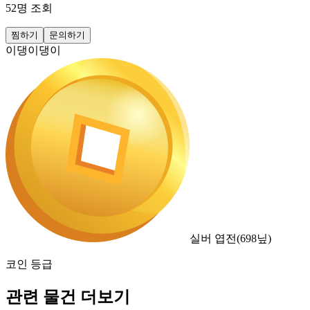
52
명 조회
찜하기
문의하기
이댕이댕이
실버 엽전
(
698
닢)
코인 등급
관련 물건 더보기