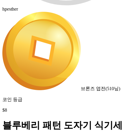
hpesther
브론즈 엽전
(
510
닢)
코인 등급
$
8
블루베리 패턴 도자기 식기세