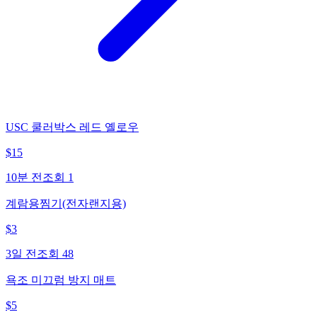
USC 쿨러박스 레드 옐로우
$
15
10분 전
조회
1
계람용찜기(전자랜지용)
$
3
3일 전
조회
48
욕조 미끄럼 방지 매트
$
5