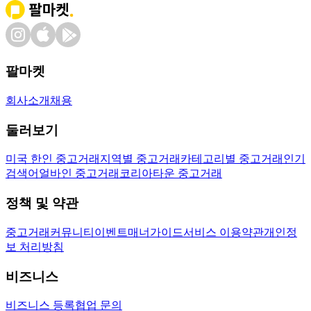
팔마켓
회사소개
채용
둘러보기
미국 한인 중고거래
지역별 중고거래
카테고리별 중고거래
인기
검색어
얼바인 중고거래
코리아타운 중고거래
정책 및 약관
중고거래
커뮤니티
이벤트
매너가이드
서비스 이용약관
개인정
보 처리방침
비즈니스
비즈니스 등록
협업 문의