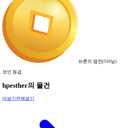
브론즈 엽전
(
510
닢)
코인 등급
hpesther의 물건
더보기
전체보기