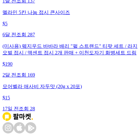
1달 전
조회
137
멜라민 5칸 나눔 접시 큰사이즈
$
5
6달 전
조회
287
(미사용) 웨지우드 바바라 배리 "펄 스트랜드" 티팟 세트 / 라지
오벌 접시 / 액센트 접시 2개 판매 + 이천도자기 화병세트 드림
$
190
2달 전
조회
169
모어벨라 애사비 자두맛 (20g x 20포)
$
15
17일 전
조회
28