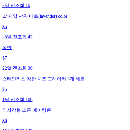
3일 전
조회
10
발 지압 샤워 매트(lavender) color
$
5
25일 전
조회
47
쟁반
$
7
22일 전
조회
36
스테인리스 강판 치즈 그레이터 3개 세트
$
5
1달 전
조회
100
직사각형 스톤 베이킹팬
$
6