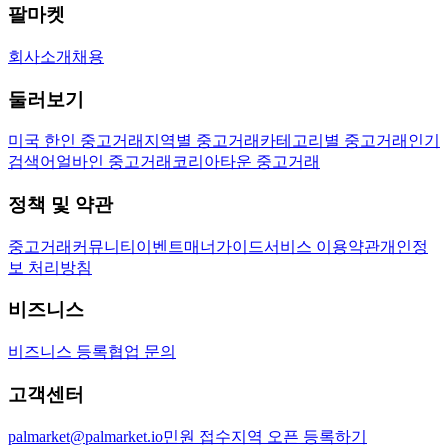
팔마켓
회사소개
채용
둘러보기
미국 한인 중고거래
지역별 중고거래
카테고리별 중고거래
인기
검색어
얼바인 중고거래
코리아타운 중고거래
정책 및 약관
중고거래
커뮤니티
이벤트
매너가이드
서비스 이용약관
개인정
보 처리방침
비즈니스
비즈니스 등록
협업 문의
고객센터
palmarket@palmarket.io
민원 접수
지역 오픈 등록하기