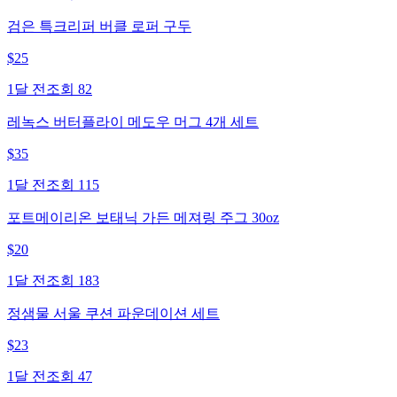
검은 특크리퍼 버클 로퍼 구두
$
25
1달 전
조회
82
레녹스 버터플라이 메도우 머그 4개 세트
$
35
1달 전
조회
115
포트메이리온 보태닉 가든 메져링 주그 30oz
$
20
1달 전
조회
183
정샘물 서울 쿠션 파운데이션 세트
$
23
1달 전
조회
47