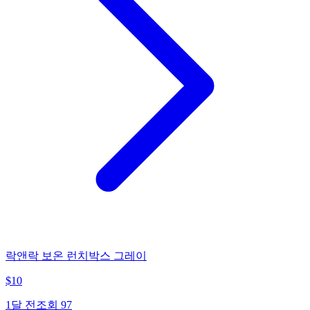
락앤락 보온 런치박스 그레이
$
10
1달 전
조회
97