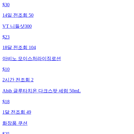
$
30
14일 전
조회
50
VT 니들샷300
$
23
18달 전
조회
104
아비노 모이스처라이징로션
$
10
2시간 전
조회
2
Abib 글루타치온 다크스팟 세럼 50mL
$
18
1달 전
조회
49
화장품 쿠션
$
25