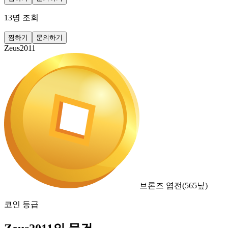
13
명 조회
찜하기
문의하기
Zeus2011
브론즈 엽전
(
565
닢)
코인 등급