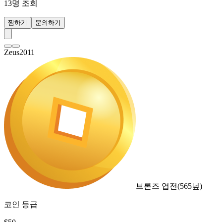
13
명 조회
찜하기
문의하기
Zeus2011
브론즈 엽전
(
565
닢)
코인 등급