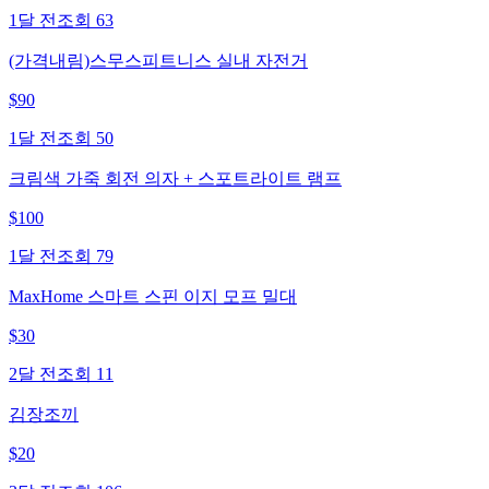
1달 전
조회
63
(가격내림)스무스피트니스 실내 자전거
$
90
1달 전
조회
50
크림색 가죽 회전 의자 + 스포트라이트 램프
$
100
1달 전
조회
79
MaxHome 스마트 스핀 이지 모프 밀대
$
30
2달 전
조회
11
김장조끼
$
20