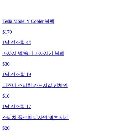
Tesla Model Y Cooler 블랙
$
170
1달 전
조회
44
마사지 넥/숄더 마사지기 블랙
$
30
1달 전
조회
19
디즈니 스티치 카드지갑 키체인
$
10
1달 전
조회
17
스티치 플로럴 디자인 쿼츠 시계
$
20