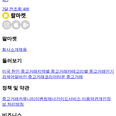
3달 전
조회
408
팔마켓
회사소개
채용
둘러보기
미국 한인 중고거래
지역별 중고거래
카테고리별 중고거래
인기
검색어
얼바인 중고거래
코리아타운 중고거래
정책 및 약관
중고거래
커뮤니티
이벤트
매너가이드
서비스 이용약관
개인정
보 처리방침
비즈니스