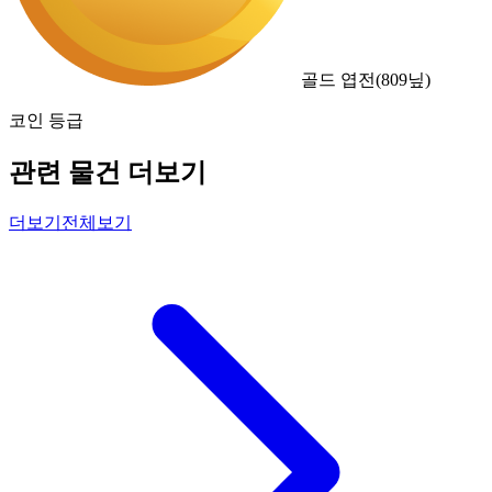
골드 엽전
(
809
닢)
코인 등급
관련 물건 더보기
더보기
전체보기