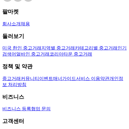
팔마켓
회사소개
채용
둘러보기
미국 한인 중고거래
지역별 중고거래
카테고리별 중고거래
인기
검색어
얼바인 중고거래
코리아타운 중고거래
정책 및 약관
중고거래
커뮤니티
이벤트
매너가이드
서비스 이용약관
개인정
보 처리방침
비즈니스
비즈니스 등록
협업 문의
고객센터