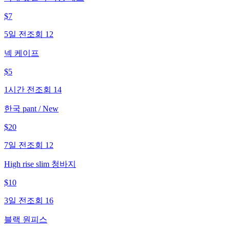
$
7
5일 전
조회
12
넥 케이프
$
5
1시간 전
조회
14
한국 pant / New
$
20
7일 전
조회
12
High rise slim 청바지
$
10
3일 전
조회
16
블랙 원피스