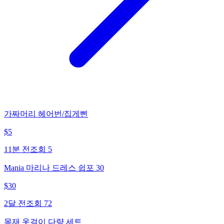
가짜머리 헤어번/집게삔
$
5
11분 전
조회
5
Mania 마리나 드레스 쉽포 30
$
30
2달 전
조회
72
목재 옷걸이 다량 세트