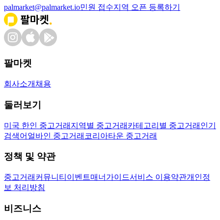
palmarket@palmarket.io
민원 접수
지역 오픈 등록하기
팔마켓
회사소개
채용
둘러보기
미국 한인 중고거래
지역별 중고거래
카테고리별 중고거래
인기
검색어
얼바인 중고거래
코리아타운 중고거래
정책 및 약관
중고거래
커뮤니티
이벤트
매너가이드
서비스 이용약관
개인정
보 처리방침
비즈니스