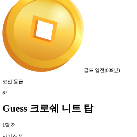
골드 엽전
(
809
닢)
코인 등급
$
7
Guess 크로쉐 니트 탑
1달 전
사이즈 M