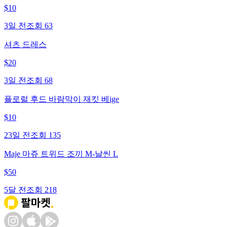
$
10
3일 전
조회
63
셔츠 드레스
$
20
3일 전
조회
68
플로럴 후드 바람막이 재킷 베ige
$
10
23일 전
조회
135
Maje 마쥬 트위드 조끼 M-날씬 L
$
50
5달 전
조회
218