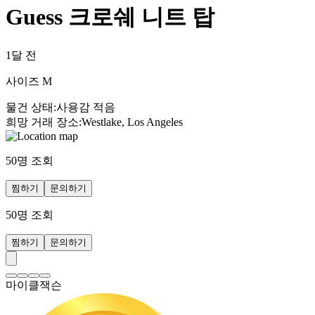
Guess 크로쉐 니트 탑
1달 전
사이즈 M
물건 상태
:
사용감 적음
희망 거래 장소
:
Westlake, Los Angeles
50
명 조회
찜하기
문의하기
50
명 조회
찜하기
문의하기
마이클잭슨