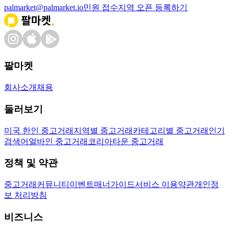
palmarket@palmarket.io
민원 접수
지역 오픈 등록하기
팔마켓
회사소개
채용
둘러보기
미국 한인 중고거래
지역별 중고거래
카테고리별 중고거래
인기
검색어
얼바인 중고거래
코리아타운 중고거래
정책 및 약관
중고거래
커뮤니티
이벤트
매너가이드
서비스 이용약관
개인정
보 처리방침
비즈니스