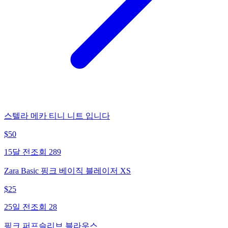
스텔라 메카 티니 니트 입니다
$
50
15달 전
조회
289
Zara Basic 핑크 베이직 블레이저 XS
$
25
25일 전
조회
28
핑크 퍼프슬리브 블라우스