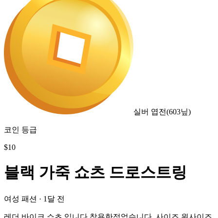
실버 엽전
(
603
닢)
코인 등급
$
10
블랙 가죽 쇼츠 드로스트링
여성 패션
·
1달 전
레더 바이크 쇼츠 입니다 착용한적없습니다. 사이즈 원사이즈