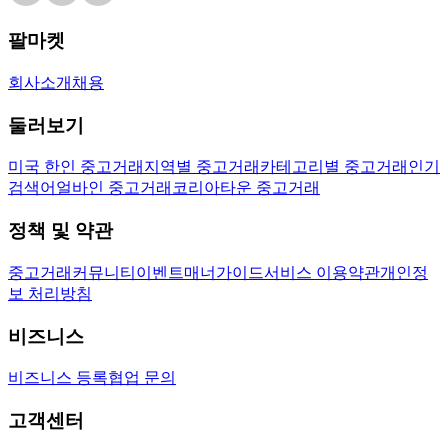
팔마켓
회사소개
채용
둘러보기
미국 한인 중고거래
지역별 중고거래
카테고리별 중고거래
인기
검색어
얼바인 중고거래
코리아타운 중고거래
정책 및 약관
중고거래
커뮤니티
이벤트
매너가이드
서비스 이용약관
개인정
보 처리방침
비즈니스
비즈니스 등록
협업 문의
고객센터