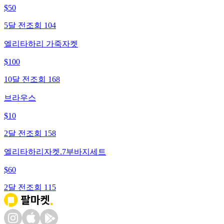
$
50
5달 전
조회
104
엘리타하리 가죽자켓
$
100
10달 전
조회
168
브라우스
$
10
2달 전
조회
158
엘리타하리자켓.7부바지세트
$
60
2달 전
조회
115