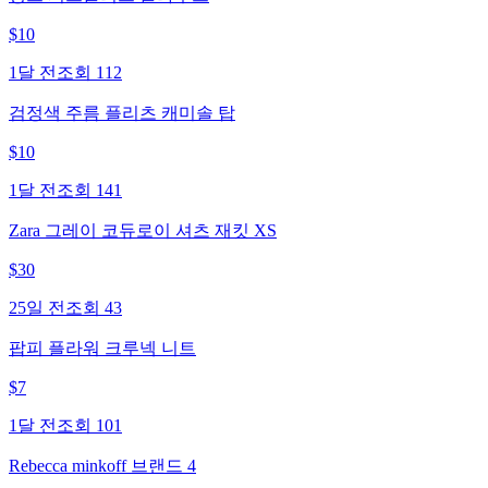
$
10
1달 전
조회
112
검정색 주름 플리츠 캐미솔 탑
$
10
1달 전
조회
141
Zara 그레이 코듀로이 셔츠 재킷 XS
$
30
25일 전
조회
43
팝피 플라워 크루넥 니트
$
7
1달 전
조회
101
Rebecca minkoff 브랜드 4