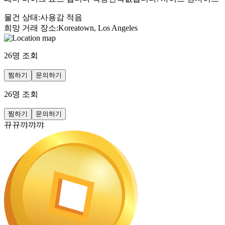
물건 상태
:
사용감 적음
희망 거래 장소
:
Koreatown, Los Angeles
26
명 조회
찜하기
문의하기
26
명 조회
찜하기
문의하기
뀨뀨꺄꺄꺄