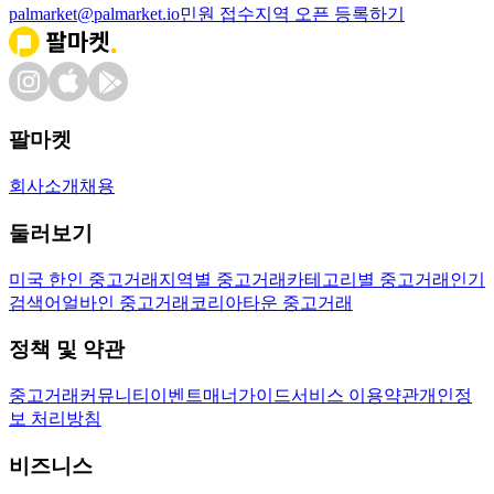
palmarket@palmarket.io
민원 접수
지역 오픈 등록하기
팔마켓
회사소개
채용
둘러보기
미국 한인 중고거래
지역별 중고거래
카테고리별 중고거래
인기
검색어
얼바인 중고거래
코리아타운 중고거래
정책 및 약관
중고거래
커뮤니티
이벤트
매너가이드
서비스 이용약관
개인정
보 처리방침
비즈니스