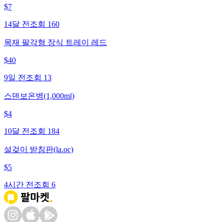
$
7
14달 전
조회
160
목재 팔각형 장식 트레이 레드
$
40
9일 전
조회
13
스덴보온병(1,000ml)
$
4
10달 전
조회
184
설겆이 받침판(la.oc)
$
5
4시간 전
조회
6