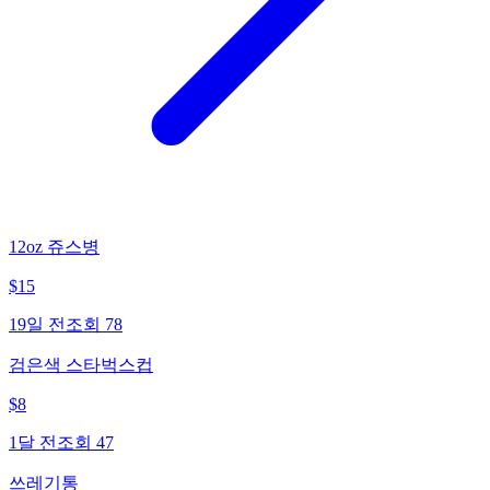
12oz 쥬스병
$
15
19일 전
조회
78
검은색 스타벅스컵
$
8
1달 전
조회
47
쓰레기통