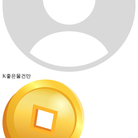
K좋은물건만