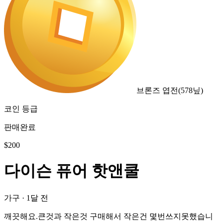
브론즈 엽전
(
578
닢)
코인 등급
판매완료
$
200
다이슨 퓨어 핫앤쿨
가구
·
1달 전
깨끗해요.큰것과 작은것 구매해서 작은건 몇번쓰지못했습니