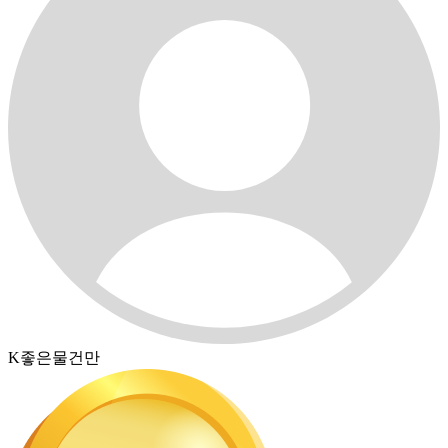
K좋은물건만