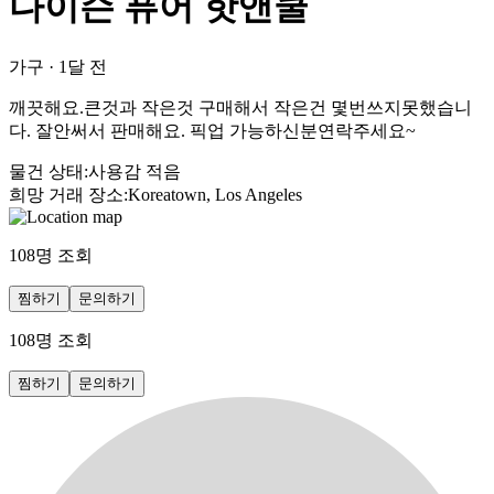
다이슨 퓨어 핫앤쿨
가구
·
1달 전
깨끗해요.큰것과 작은것 구매해서 작은건 몇번쓰지못했습니
다. 잘안써서 판매해요. 픽업 가능하신분연락주세요~
물건 상태
:
사용감 적음
희망 거래 장소
:
Koreatown, Los Angeles
108
명 조회
찜하기
문의하기
108
명 조회
찜하기
문의하기