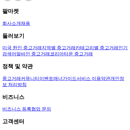
팔마켓
회사소개
채용
둘러보기
미국 한인 중고거래
지역별 중고거래
카테고리별 중고거래
인기
검색어
얼바인 중고거래
코리아타운 중고거래
정책 및 약관
중고거래
커뮤니티
이벤트
매너가이드
서비스 이용약관
개인정
보 처리방침
비즈니스
비즈니스 등록
협업 문의
고객센터