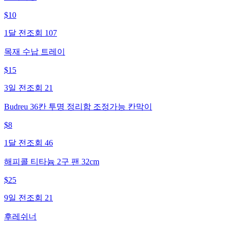
$
10
1달 전
조회
107
목재 수납 트레이
$
15
3일 전
조회
21
Budreu 36칸 투명 정리함 조정가능 칸막이
$
8
1달 전
조회
46
해피콜 티타늄 2구 팬 32cm
$
25
9일 전
조회
21
후레쉬너