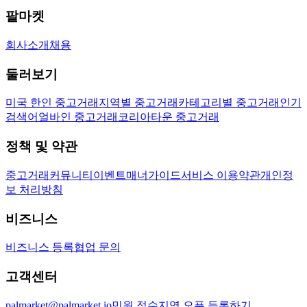
팔마켓
회사소개
채용
둘러보기
미국 한인 중고거래
지역별 중고거래
카테고리별 중고거래
인기
검색어
얼바인 중고거래
코리아타운 중고거래
정책 및 약관
중고거래
커뮤니티
이벤트
매너가이드
서비스 이용약관
개인정
보 처리방침
비즈니스
비즈니스 등록
협업 문의
고객센터
palmarket@palmarket.io
민원 접수
지역 오픈 등록하기