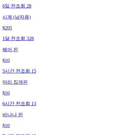
6일 전
조회
28
시계 (남자용)
$
205
1달 전
조회
328
헤어 핀
$
10
5시간 전
조회
15
머리 집게핀
$
10
6시간 전
조회
13
바나나 핀
$
10