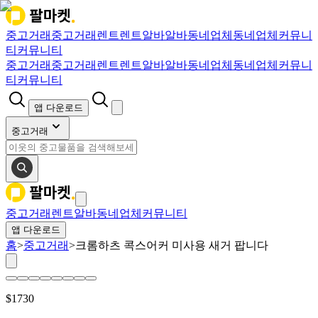
중고거래
중고거래
렌트
렌트
알바
알바
동네업체
동네업체
커뮤니
티
커뮤니티
중고거래
중고거래
렌트
렌트
알바
알바
동네업체
동네업체
커뮤니
티
커뮤니티
앱 다운로드
중고거래
중고거래
렌트
알바
동네업체
커뮤니티
앱 다운로드
홈
>
중고거래
>
크롬하츠 콕스어커 미사용 새거 팝니다
$
1730