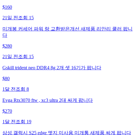
$
160
21일 전
조회
15
미개봉 커세어 파워 랑 교환받은개선 새제품 리안리 쿨러 팝니
다
$
280
21일 전
조회
15
Gskill trident neo DDR4 8g 2개 셋 16기가 팝니다
$
80
1달 전
조회
8
Evga Rtx3070 ftw , xc3 ultra 2대 싸게 팝니다
$
270
1달 전
조회
19
삼성 갤럭시 S25 edge 엣지 미사용 미개통 새제품 싸게 팝니다