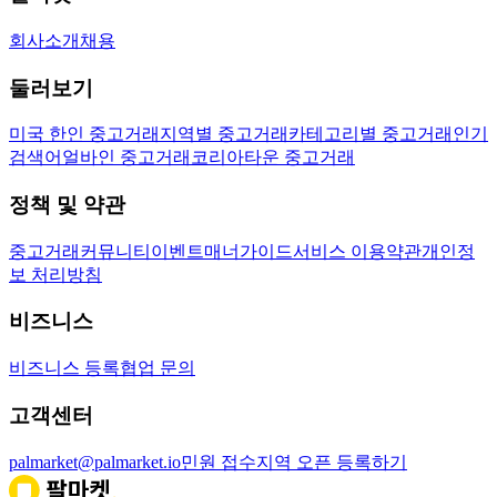
회사소개
채용
둘러보기
미국 한인 중고거래
지역별 중고거래
카테고리별 중고거래
인기
검색어
얼바인 중고거래
코리아타운 중고거래
정책 및 약관
중고거래
커뮤니티
이벤트
매너가이드
서비스 이용약관
개인정
보 처리방침
비즈니스
비즈니스 등록
협업 문의
고객센터
palmarket@palmarket.io
민원 접수
지역 오픈 등록하기