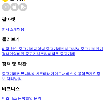
팔마켓
회사소개
채용
둘러보기
미국 한인 중고거래
지역별 중고거래
카테고리별 중고거래
인기
검색어
얼바인 중고거래
코리아타운 중고거래
정책 및 약관
중고거래
커뮤니티
이벤트
매너가이드
서비스 이용약관
개인정
보 처리방침
비즈니스
비즈니스 등록
협업 문의