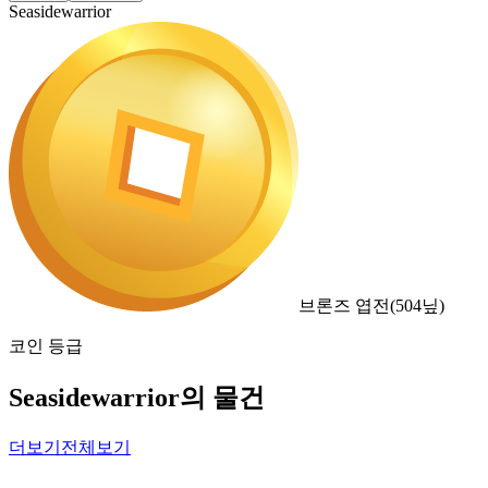
Seasidewarrior
브론즈 엽전
(
504
닢)
코인 등급
Seasidewarrior의 물건
더보기
전체보기