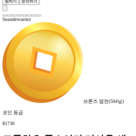
찜하기
문의하기
Seasidewarrior
브론즈 엽전
(
504
닢)
코인 등급
$
1730