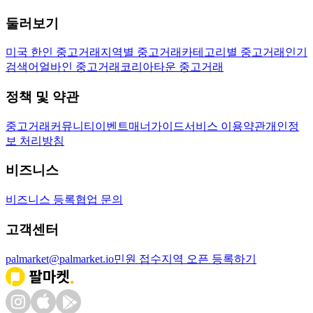
둘러보기
미국 한인 중고거래
지역별 중고거래
카테고리별 중고거래
인기
검색어
얼바인 중고거래
코리아타운 중고거래
정책 및 약관
중고거래
커뮤니티
이벤트
매너가이드
서비스 이용약관
개인정
보 처리방침
비즈니스
비즈니스 등록
협업 문의
고객센터
palmarket@palmarket.io
민원 접수
지역 오픈 등록하기