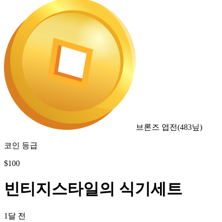
브론즈 엽전
(
483
닢)
코인 등급
$
100
빈티지스타일의 식기세트
1달 전