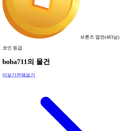
브론즈 엽전
(
483
닢)
코인 등급
boba711의 물건
더보기
전체보기