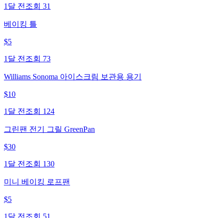
1달 전
조회
31
베이킹 틀
$
5
1달 전
조회
73
Williams Sonoma 아이스크림 보관용 용기
$
10
1달 전
조회
124
그린팬 전기 그릴 GreenPan
$
30
1달 전
조회
130
미니 베이킹 로프팬
$
5
1달 전
조회
51