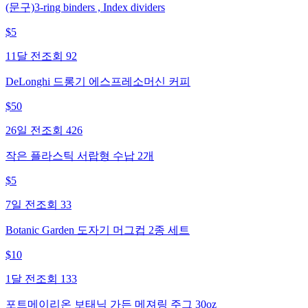
(문구)3-ring binders , Index dividers
$
5
11달 전
조회
92
DeLonghi 드롱기 에스프레소머신 커피
$
50
26일 전
조회
426
작은 플라스틱 서랍형 수납 2개
$
5
7일 전
조회
33
Botanic Garden 도자기 머그컵 2종 세트
$
10
1달 전
조회
133
포트메이리온 보태닉 가든 메져링 주그 30oz