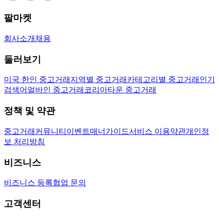
팔마켓
회사소개
채용
둘러보기
미국 한인 중고거래
지역별 중고거래
카테고리별 중고거래
인기
검색어
얼바인 중고거래
코리아타운 중고거래
정책 및 약관
중고거래
커뮤니티
이벤트
매너가이드
서비스 이용약관
개인정
보 처리방침
비즈니스
비즈니스 등록
협업 문의
고객센터