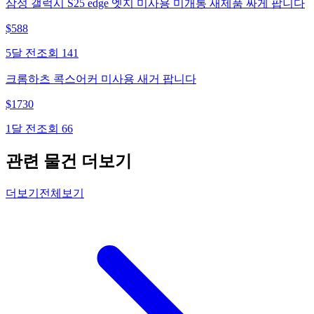
삼성 갤럭시 S25 edge 엣지 미사용 미개통 새제품 싸게 팝니다
$
588
5달 전
조회
141
크롬하츠 콕스어커 미사용 새거 팝니다
$
1730
1달 전
조회
66
관련 물건 더보기
더보기
전체보기