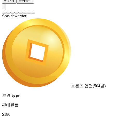
찜하기
문의하기
Seasidewarrior
브론즈 엽전
(
504
닢)
코인 등급
판매완료
$
180