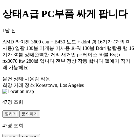
상태A급 PC부품 싸게 팝니다
1달 전
AMD 라이젠 3600 cpu + B450 보드 + ddr4 램 16기가 (거의 미
사용) 일괄 180불 미개봉 미사용 파워 130불 Ddr4 랩탑용 램 16
기가 30불 상태완벽한 거의 새거인 pc 케이스 50불 Evga
rtx3070 ftw 280불 입니다 전부 정상 작동 합니다 엘에이 직거
래 가능해요
물건 상태
:
사용감 적음
희망 거래 장소
:
Koreatown, Los Angeles
47
명 조회
찜하기
문의하기
47
명 조회