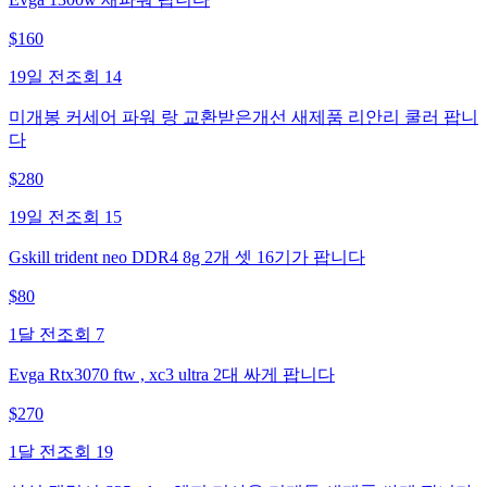
$
160
19일 전
조회
14
미개봉 커세어 파워 랑 교환받은개선 새제품 리안리 쿨러 팝니
다
$
280
19일 전
조회
15
Gskill trident neo DDR4 8g 2개 셋 16기가 팝니다
$
80
1달 전
조회
7
Evga Rtx3070 ftw , xc3 ultra 2대 싸게 팝니다
$
270
1달 전
조회
19