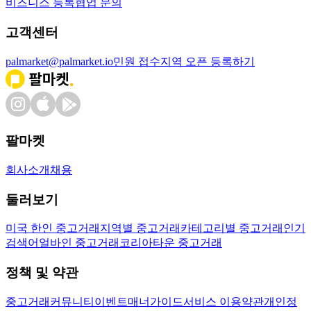
비즈니스 등록
협업 문의
고객센터
palmarket@palmarket.io
민원 접수
지역 오픈 등록하기
팔마켓
회사소개
채용
둘러보기
미국 한인 중고거래
지역별 중고거래
카테고리별 중고거래
인기
검색어
얼바인 중고거래
코리아타운 중고거래
정책 및 약관
중고거래
커뮤니티
이벤트
매너가이드
서비스 이용약관
개인정