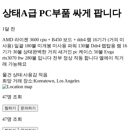
상태A급 PC부품 싸게 팝니다
1달 전
AMD 라이젠 3600 cpu + B450 보드 + ddr4 램 16기가 (거의 미
사용) 일괄 180불 미개봉 미사용 파워 130불 Ddr4 랩탑용 램 16
기가 30불 상태완벽한 거의 새거인 pc 케이스 50불 Evga
rtx3070 ftw 280불 입니다 전부 정상 작동 합니다 엘에이 직거
래 가능해요
물건 상태
:
사용감 적음
희망 거래 장소
:
Koreatown, Los Angeles
47
명 조회
찜하기
문의하기
47
명 조회