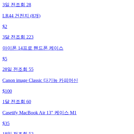
3일 전
조회
28
LR44 건전지 (8개)
$
2
3달 전
조회
223
아이폰 14프로 핸드폰 케이스
$
5
28일 전
조회
55
Canon image Classic 다기능 카피머신
$
100
1달 전
조회
60
Casetify MacBook Air 13" 케이스 M1
$
35
18일 전
조회
52