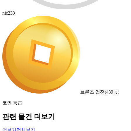
nic233
브론즈 엽전
(
439
닢)
코인 등급
관련 물건 더보기
더보기
전체보기