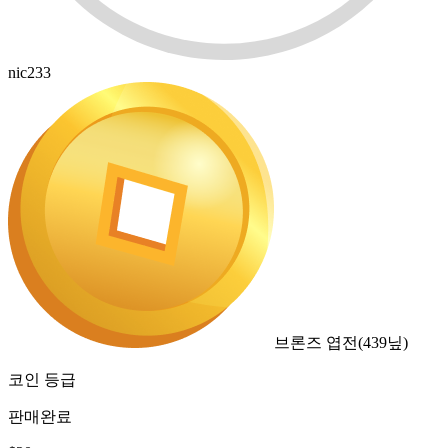
nic233
브론즈 엽전
(
439
닢)
코인 등급
판매완료