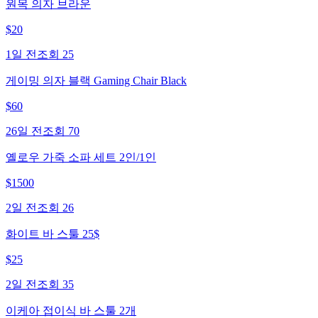
원목 의자 브라운
$
20
1일 전
조회
25
게이밍 의자 블랙 Gaming Chair Black
$
60
26일 전
조회
70
옐로우 가죽 소파 세트 2인/1인
$
1500
2일 전
조회
26
화이트 바 스툴 25$
$
25
2일 전
조회
35
이케아 접이식 바 스툴 2개