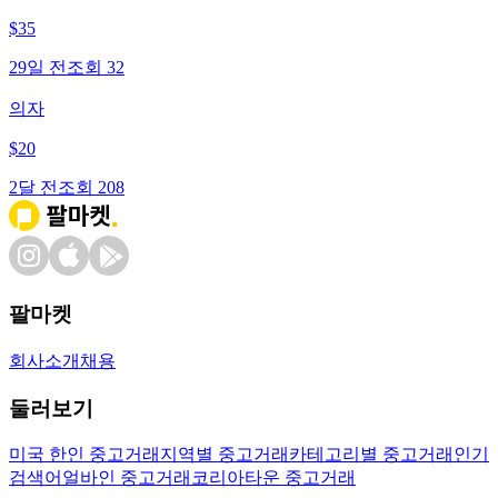
$
35
29일 전
조회
32
의자
$
20
2달 전
조회
208
팔마켓
회사소개
채용
둘러보기
미국 한인 중고거래
지역별 중고거래
카테고리별 중고거래
인기
검색어
얼바인 중고거래
코리아타운 중고거래