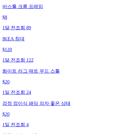
바스툴 크롬 프레임
$
8
1달 전
조회
89
IKEA 침대
$
120
1달 전
조회
122
화이트 러그 매트 우드 스툴
$
20
1일 전
조회
24
검정 접이식 패딩 의자 좋은 상태
$
20
1일 전
조회
4