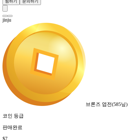
찜하기
문의하기
jinju
브론즈 엽전
(
585
닢)
코인 등급
판매완료
$
7