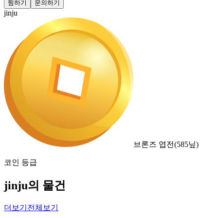
찜하기
문의하기
jinju
브론즈 엽전
(
585
닢)
코인 등급
jinju의 물건
더보기
전체보기