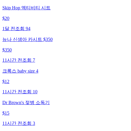
Skip Hop 엑티비티 시트
$
20
1달 전
조회
94
뉴나 신생아 카시트 $350
$
350
11시간 전
조회
7
크록스 baby size 4
$
12
11시간 전
조회
10
Dr Brown's 젖병 소독기
$
15
11시간 전
조회
3