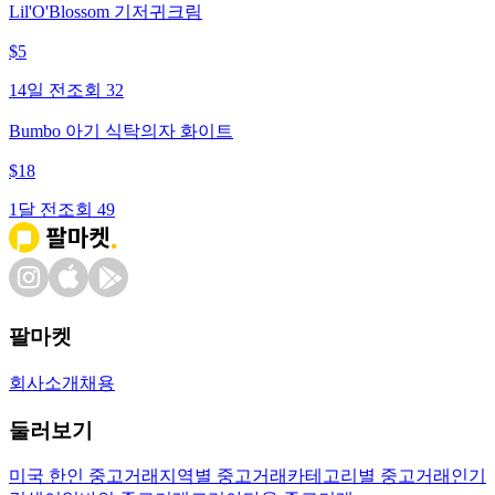
Lil'O'Blossom 기저귀크림
$
5
14일 전
조회
32
Bumbo 아기 식탁의자 화이트
$
18
1달 전
조회
49
팔마켓
회사소개
채용
둘러보기
미국 한인 중고거래
지역별 중고거래
카테고리별 중고거래
인기