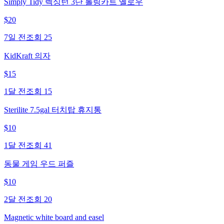
Simply Tidy 렉싱턴 3단 롤링카트 옐로우
$
20
7일 전
조회
25
KidKraft 의자
$
15
1달 전
조회
15
Sterilite 7.5gal 터치탑 휴지통
$
10
1달 전
조회
41
동물 게임 우드 퍼즐
$
10
2달 전
조회
20
Magnetic white board and easel