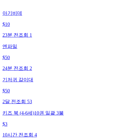
아기비데
$
10
23분 전
조회
1
엔파밀
$
50
24분 전
조회
2
기저귀 갈이대
$
50
2달 전
조회
53
키즈 북 (4-6세)10권 일괄 3불
$
3
10시간 전
조회
4