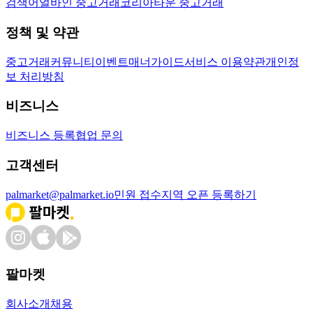
검색어
얼바인 중고거래
코리아타운 중고거래
정책 및 약관
중고거래
커뮤니티
이벤트
매너가이드
서비스 이용약관
개인정
보 처리방침
비즈니스
비즈니스 등록
협업 문의
고객센터
palmarket@palmarket.io
민원 접수
지역 오픈 등록하기
팔마켓
회사소개
채용