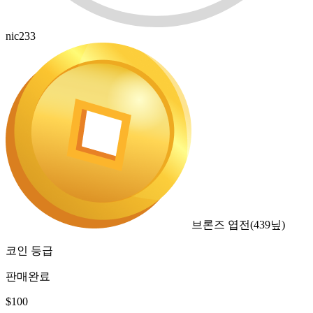
nic233
브론즈 엽전
(
439
닢)
코인 등급
판매완료
$
100