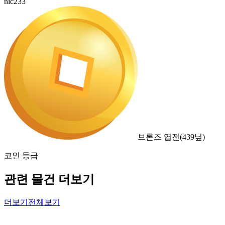
nic233
브론즈 엽전
(
439
닢)
코인 등급
관련 물건 더보기
더보기
전체보기