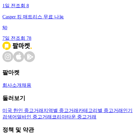
1일 전
조회
8
Casper 킹 매트리스 무료 나눔
$
0
7일 전
조회
78
팔마켓
회사소개
채용
둘러보기
미국 한인 중고거래
지역별 중고거래
카테고리별 중고거래
인기
검색어
얼바인 중고거래
코리아타운 중고거래
정책 및 약관