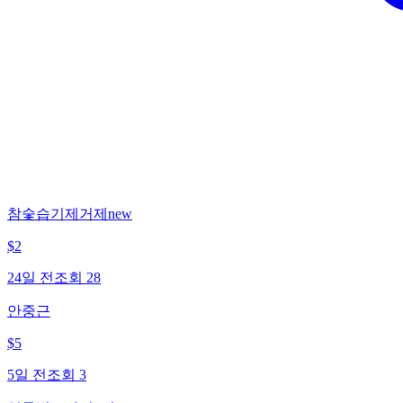
참숯습기제거제new
$
2
24일 전
조회
28
안중근
$
5
5일 전
조회
3