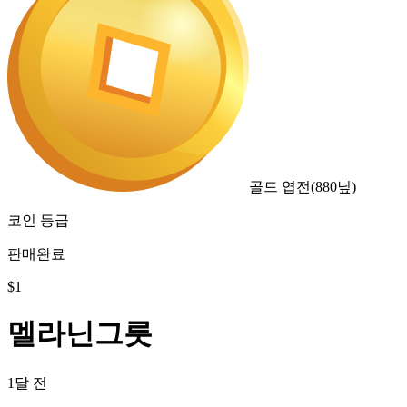
골드 엽전
(
880
닢)
코인 등급
판매완료
$
1
멜라닌그릇
1달 전