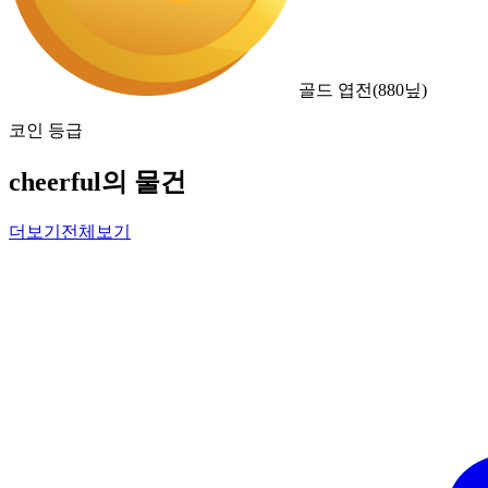
골드 엽전
(
880
닢)
코인 등급
cheerful의 물건
더보기
전체보기