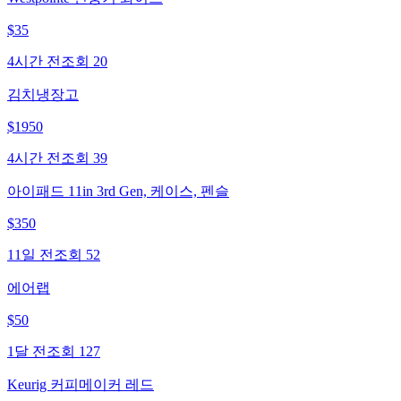
$
35
4시간 전
조회
20
김치냉장고
$
1950
4시간 전
조회
39
아이패드 11in 3rd Gen, 케이스, 펜슬
$
350
11일 전
조회
52
에어랩
$
50
1달 전
조회
127
Keurig 커피메이커 레드