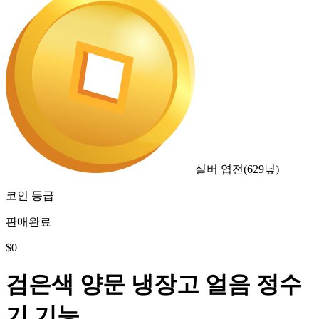
실버 엽전
(
629
닢)
코인 등급
판매완료
$
0
검은색 양문 냉장고 얼음 정수
기 기능