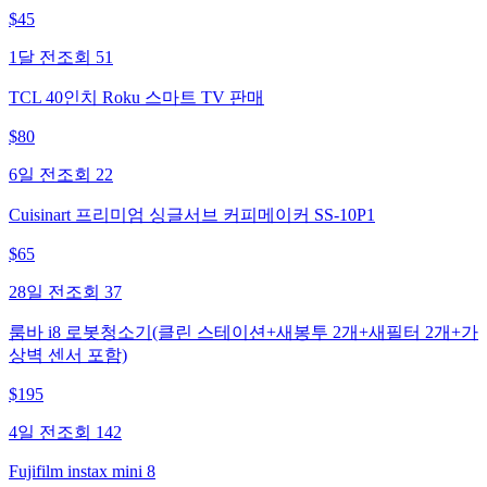
$
45
1달 전
조회
51
TCL 40인치 Roku 스마트 TV 판매
$
80
6일 전
조회
22
Cuisinart 프리미엄 싱글서브 커피메이커 SS-10P1
$
65
28일 전
조회
37
룸바 i8 로봇청소기(클린 스테이션+새봉투 2개+새필터 2개+가
상벽 센서 포함)
$
195
4일 전
조회
142
Fujifilm instax mini 8