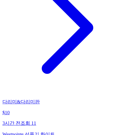
다리미&다리미판
$
10
3시간 전
조회
11
Westpointe 선풍기 화이트