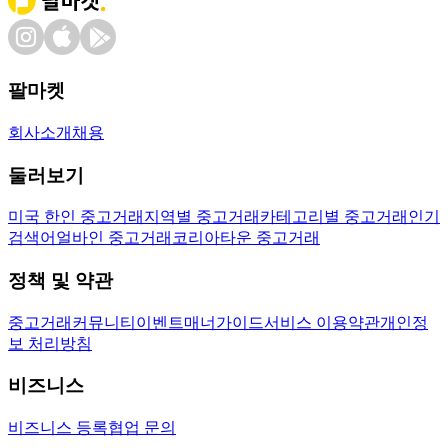
팔마켓
회사소개
채용
둘러보기
미국 한인 중고거래
지역별 중고거래
카테고리별 중고거래
인기
검색어
얼바인 중고거래
코리아타운 중고거래
정책 및 약관
중고거래
커뮤니티
이벤트
매너가이드
서비스 이용약관
개인정
보 처리방침
비즈니스
비즈니스 등록
협업 문의