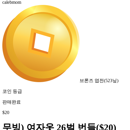
calebmom
브론즈 엽전
(
523
닢)
코인 등급
판매완료
$
20
무빙) 여자옷 26벌 번들($20)