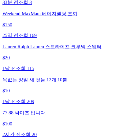
33분 전
조회
8
Weekend MaxMara 베이지퀼팅 조끼
$
150
25일 전
조회
169
Lauren Ralph Lauren 스트라이프 크루넥 스웨터
$
20
1달 전
조회
115
목없는 양말 새 것들 12개 10불
$
10
1달 전
조회
209
77 88 싸이즈 입니다.
$
100
2시간 전
조회
20