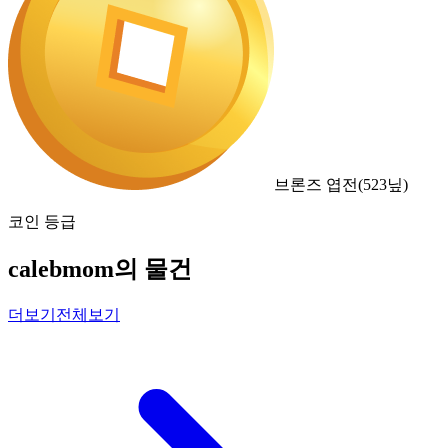
브론즈 엽전
(
523
닢)
코인 등급
calebmom의 물건
더보기
전체보기