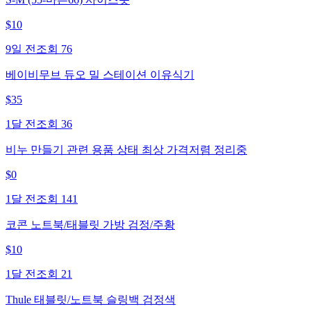
$
10
9일 전
조회
76
베이비무브 듀오 밀 스테이션 이유식기
$
35
1달 전
조회
36
비누 만들기 관련 용품 상태 최상 가격저렴 정리중
$
0
1달 전
조회
141
코콘 노트북/태블릿 가방 검정/주황
$
10
1달 전
조회
21
Thule 태블릿/노트북 슬링백 검정색