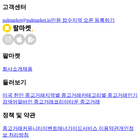
고객센터
palmarket@palmarket.io
민원 접수
지역 오픈 등록하기
팔마켓
회사소개
채용
둘러보기
미국 한인 중고거래
지역별 중고거래
카테고리별 중고거래
인기
검색어
얼바인 중고거래
코리아타운 중고거래
정책 및 약관
중고거래
커뮤니티
이벤트
매너가이드
서비스 이용약관
개인정
보 처리방침