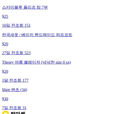
스카이블루 플리츠 탑 7부
$
25
16일 전
조회
151
한국새옷 / 베이지 핸드메이드 하프코트
$
20
27일 전
조회
523
Theory 여름 블레이저 (넉넉한 size 0 xs)
$
20
1달 전
조회
177
Maje 팬츠 (34)
$
30
7일 전
조회
31