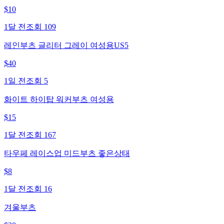
$
10
1달 전
조회
109
레인부츠 글리터 그레이 여성용US5
$
40
1일 전
조회
5
화이트 하이탑 워커부츠 여성용
$
15
1달 전
조회
167
타우페 레이스업 미드부츠 좋은상태
$
8
1달 전
조회
16
겨울부츠