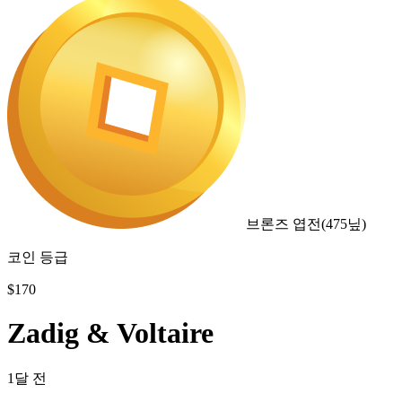
브론즈 엽전
(
475
닢)
코인 등급
$
170
Zadig & Voltaire
1달 전