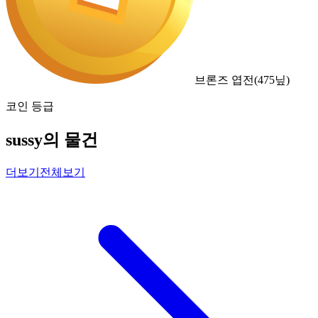
브론즈 엽전
(
475
닢)
코인 등급
sussy의 물건
더보기
전체보기