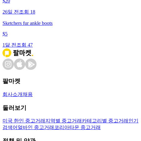
$
20
26일 전
조회
18
Sketchers fur ankle boots
$
5
1달 전
조회
47
팔마켓
회사소개
채용
둘러보기
미국 한인 중고거래
지역별 중고거래
카테고리별 중고거래
인기
검색어
얼바인 중고거래
코리아타운 중고거래
정책 및 약관