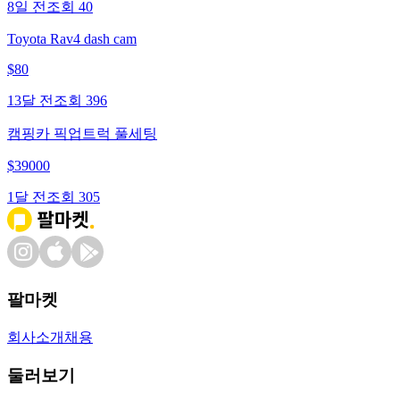
8일 전
조회
40
Toyota Rav4 dash cam
$
80
13달 전
조회
396
캠핑카 픽업트럭 풀세팅
$
39000
1달 전
조회
305
팔마켓
회사소개
채용
둘러보기