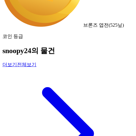
브론즈 엽전
(
525
닢)
코인 등급
snoopy24의 물건
더보기
전체보기