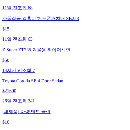
11일 전
조회
68
자동잠금 컵홀더 핸드폰거치대 SB223
$
15
11일 전
조회
63
Z Super ZT735 겨울용 타이어체인
$
50
14시간 전
조회
7
Toyota Corolla SE 4 Door Sedan
$
21600
26일 전
조회
241
[새제품] 차량 벤트 클립
$
10