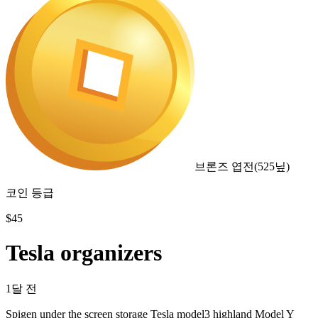
브론즈 엽전
(
525
닢)
코인 등급
$
45
Tesla organizers
1달 전
Spigen under the screen storage Tesla model3 highland Model Y