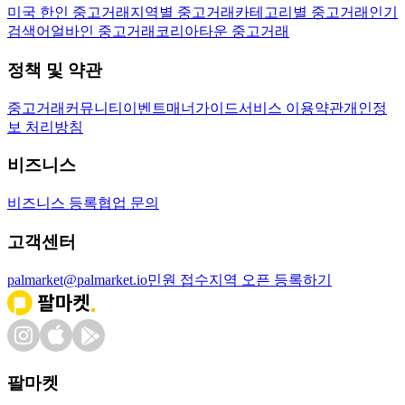
미국 한인 중고거래
지역별 중고거래
카테고리별 중고거래
인기
검색어
얼바인 중고거래
코리아타운 중고거래
정책 및 약관
중고거래
커뮤니티
이벤트
매너가이드
서비스 이용약관
개인정
보 처리방침
비즈니스
비즈니스 등록
협업 문의
고객센터
palmarket@palmarket.io
민원 접수
지역 오픈 등록하기
팔마켓