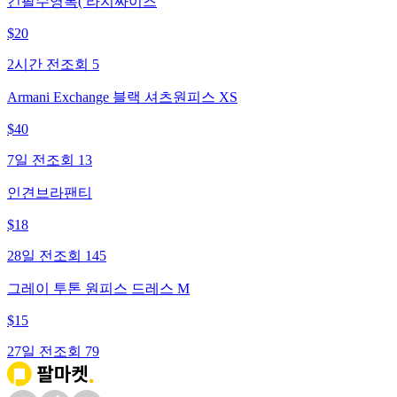
긴팔수영복( 라지싸이즈
$
20
2시간 전
조회
5
Armani Exchange 블랙 셔츠원피스 XS
$
40
7일 전
조회
13
인견브라팬티
$
18
28일 전
조회
145
그레이 투톤 원피스 드레스 M
$
15
27일 전
조회
79