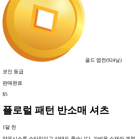
골드 엽전
(
924
닢)
코인 등급
판매완료
$
5
플로럴 패턴 반소매 셔츠
1달 전
얇은시스루 스타일이고 상태도 좋습니다. 가벼운 소재라 계절