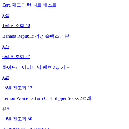
Zara 체크 패턴 니트 베스트
$
30
1달 전
조회
40
Banana Republic 검정 슬랙스 기본
$
25
6일 전
조회
27
화이트/네이비 데님 팬츠 2장 세트
$
40
25일 전
조회
122
Lemon Women's Turn Cuff Slipper Socks 2켤레
$
15
29일 전
조회
50