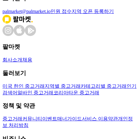
palmarket@palmarket.io
민원 접수
지역 오픈 등록하기
팔마켓
회사소개
채용
둘러보기
미국 한인 중고거래
지역별 중고거래
카테고리별 중고거래
인기
검색어
얼바인 중고거래
코리아타운 중고거래
정책 및 약관
중고거래
커뮤니티
이벤트
매너가이드
서비스 이용약관
개인정
보 처리방침
비즈니스