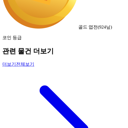
골드 엽전
(
924
닢)
코인 등급
관련 물건 더보기
더보기
전체보기