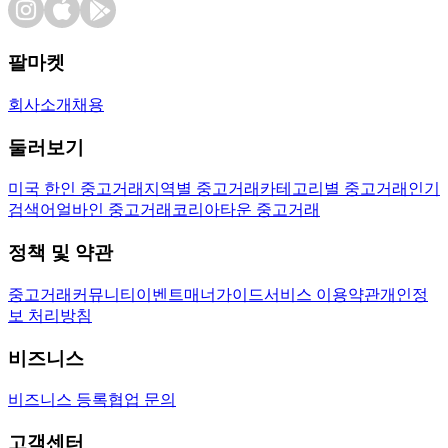
팔마켓
회사소개
채용
둘러보기
미국 한인 중고거래
지역별 중고거래
카테고리별 중고거래
인기
검색어
얼바인 중고거래
코리아타운 중고거래
정책 및 약관
중고거래
커뮤니티
이벤트
매너가이드
서비스 이용약관
개인정
보 처리방침
비즈니스
비즈니스 등록
협업 문의
고객센터