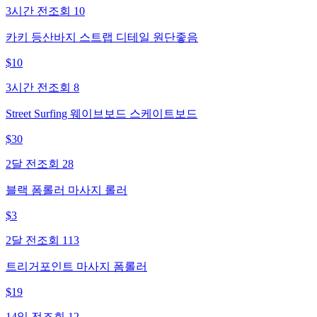
3시간 전
조회
10
카키 등산바지 스트랩 디테일 원단좋음
$
10
3시간 전
조회
8
Street Surfing 웨이브보드 스케이트보드
$
30
2달 전
조회
28
블랙 폼롤러 마사지 롤러
$
3
2달 전
조회
113
트리거포인트 마사지 폼롤러
$
19
14일 전
조회
12