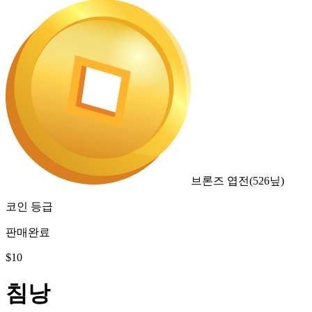
브론즈 엽전
(
526
닢)
코인 등급
판매완료
$
10
침낭