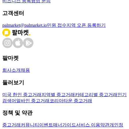
비즈니스 등록
협업 문의
고객센터
palmarket@palmarket.io
민원 접수
지역 오픈 등록하기
팔마켓
회사소개
채용
둘러보기
미국 한인 중고거래
지역별 중고거래
카테고리별 중고거래
인기
검색어
얼바인 중고거래
코리아타운 중고거래
정책 및 약관
중고거래
커뮤니티
이벤트
매너가이드
서비스 이용약관
개인정