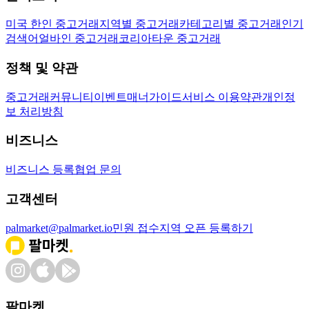
미국 한인 중고거래
지역별 중고거래
카테고리별 중고거래
인기
검색어
얼바인 중고거래
코리아타운 중고거래
정책 및 약관
중고거래
커뮤니티
이벤트
매너가이드
서비스 이용약관
개인정
보 처리방침
비즈니스
비즈니스 등록
협업 문의
고객센터
palmarket@palmarket.io
민원 접수
지역 오픈 등록하기
팔마켓