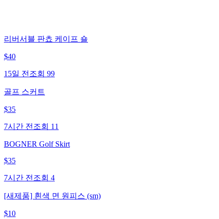
리버서블 판쵸 케이프 숄
$
40
15일 전
조회
99
골프 스커트
$
35
7시간 전
조회
11
BOGNER Golf Skirt
$
35
7시간 전
조회
4
[새제품] 흰색 면 원피스 (sm)
$
10