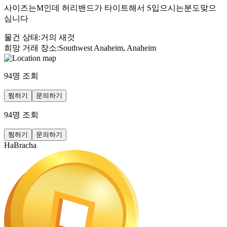
사이즈는M인데 허리밴드가 타이트해서 S입으시는분도맞으
심니다
물건 상태
:
거의 새것
희망 거래 장소
:
Southwest Anaheim, Anaheim
94
명 조회
찜하기
문의하기
94
명 조회
찜하기
문의하기
HaBracha