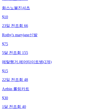
화스노블진셔츠
$
10
23일 전
조회
66
Rothy's maryjane신발
$
75
5달 전
조회
155
메탈행거.에어타이트병(2개)
$
15
22일 전
조회
48
Artbin 롤링카트
$
30
1달 전
조회
40