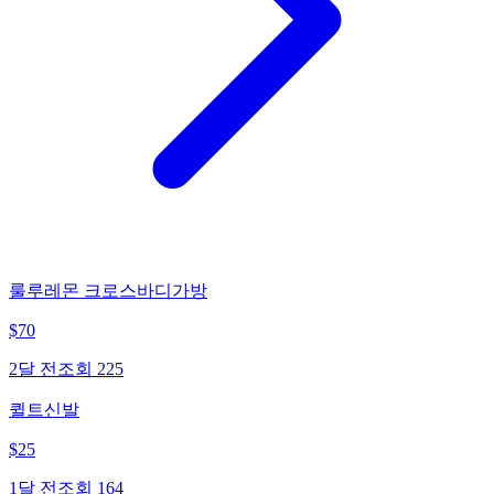
룰루레몬 크로스바디가방
$
70
2달 전
조회
225
퀼트신발
$
25
1달 전
조회
164