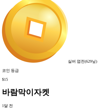
실버 엽전
(
629
닢)
코인 등급
$
15
바람막이자켓
1달 전