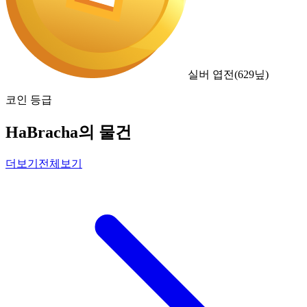
실버 엽전
(
629
닢)
코인 등급
HaBracha의 물건
더보기
전체보기