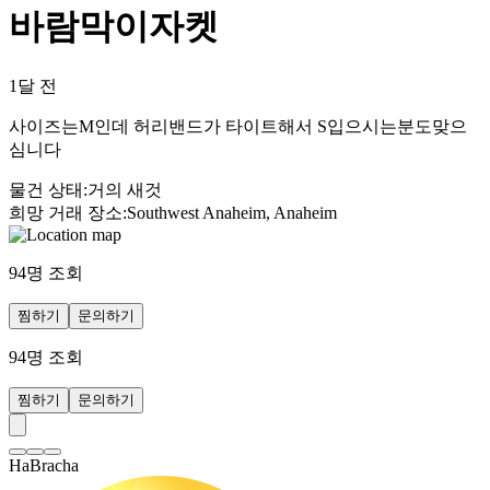
바람막이자켓
1달 전
사이즈는M인데 허리밴드가 타이트해서 S입으시는분도맞으
심니다
물건 상태
:
거의 새것
희망 거래 장소
:
Southwest Anaheim, Anaheim
94
명 조회
찜하기
문의하기
94
명 조회
찜하기
문의하기
HaBracha