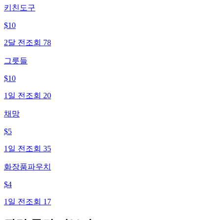
키친도구
$
10
2달 전
조회
78
그릇들
$
10
1일 전
조회
20
채망
$
5
1일 전
조회
35
화장품파우치
$
4
1일 전
조회
17