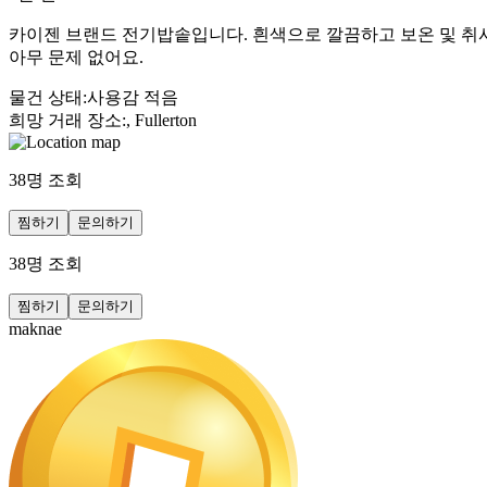
카이젠 브랜드 전기밥솥입니다. 흰색으로 깔끔하고 보온 및 취사 
아무 문제 없어요.
물건 상태
:
사용감 적음
희망 거래 장소
:
, Fullerton
38
명 조회
찜하기
문의하기
38
명 조회
찜하기
문의하기
maknae