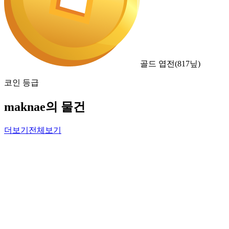
골드 엽전
(
817
닢)
코인 등급
maknae의 물건
더보기
전체보기