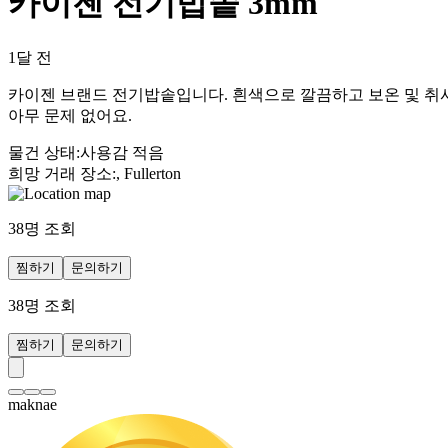
카이젠 전기밥솥 3mm
1달 전
카이젠 브랜드 전기밥솥입니다. 흰색으로 깔끔하고 보온 및 취사 
아무 문제 없어요.
물건 상태
:
사용감 적음
희망 거래 장소
:
, Fullerton
38
명 조회
찜하기
문의하기
38
명 조회
찜하기
문의하기
maknae