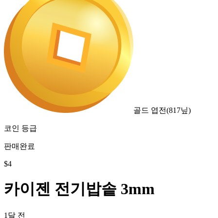
골드 엽전
(
817
닢)
코인 등급
판매완료
$
4
카이젠 전기밥솥 3mm
1달 전