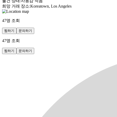
물건 상태
:
사용감 적음
희망 거래 장소
:
Koreatown, Los Angeles
47
명 조회
찜하기
문의하기
47
명 조회
찜하기
문의하기