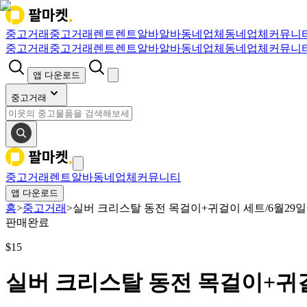
중고거래
중고거래
렌트
렌트
알바
알바
동네업체
동네업체
커뮤니
중고거래
중고거래
렌트
렌트
알바
알바
동네업체
동네업체
커뮤니
앱 다운로드
중고거래
중고거래
렌트
알바
동네업체
커뮤니티
앱 다운로드
홈
>
중고거래
>
실버 크리스탈 동전 목걸이+귀걸이 세트/6월29
판매완료
$
15
실버 크리스탈 동전 목걸이+귀