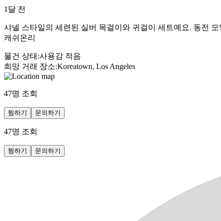
1달 전
샤넬 스타일의 세련된 실버 목걸이와 귀걸이 세트예요. 동전 모
캐쉬온리
물건 상태
:
사용감 적음
희망 거래 장소
:
Koreatown, Los Angeles
47
명 조회
찜하기
문의하기
47
명 조회
찜하기
문의하기