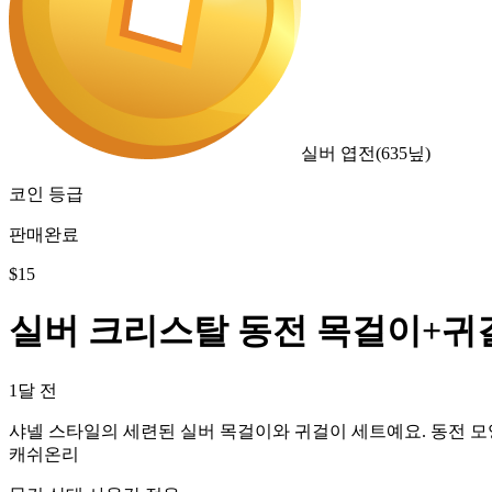
실버 엽전
(
635
닢)
코인 등급
판매완료
$
15
실버 크리스탈 동전 목걸이+귀
1달 전
샤넬 스타일의 세련된 실버 목걸이와 귀걸이 세트예요. 동전 모
캐쉬온리