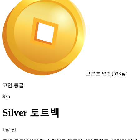
브론즈 엽전
(
533
닢)
코인 등급
$
35
Silver 토트백
1달 전