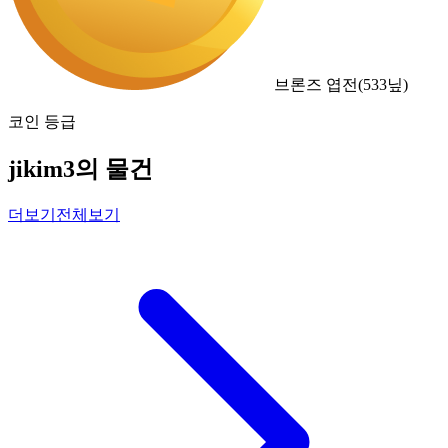
브론즈 엽전
(
533
닢)
코인 등급
jikim3의 물건
더보기
전체보기