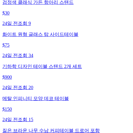
검정색 클래식 가든 항아리 스탠드
$
30
24일 전
조회
9
화이트 원형 글래스 탑 사이드테이블
$
75
24일 전
조회
34
기하학 디자인 테이블 스탠드 2개 세트
$
900
24일 전
조회
20
메탈 인피니티 모양 데코 테이블
$
150
24일 전
조회
15
짙은 브라운 나무 수납 커피테이블 드로어 포함