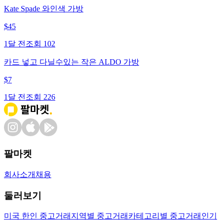
Kate Spade 와인색 가방
$
45
1달 전
조회
102
카드 넣고 다닐수있는 작은 ALDO 가방
$
7
1달 전
조회
226
팔마켓
회사소개
채용
둘러보기
미국 한인 중고거래
지역별 중고거래
카테고리별 중고거래
인기