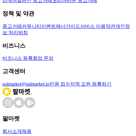
검색어
얼바인 중고거래
코리아타운 중고거래
정책 및 약관
중고거래
커뮤니티
이벤트
매너가이드
서비스 이용약관
개인정
보 처리방침
비즈니스
비즈니스 등록
협업 문의
고객센터
palmarket@palmarket.io
민원 접수
지역 오픈 등록하기
팔마켓
회사소개
채용