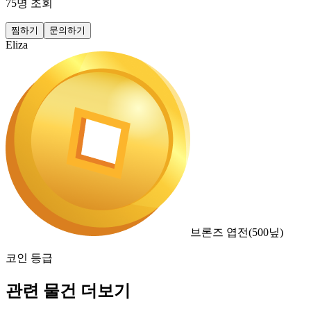
75
명 조회
찜하기
문의하기
Eliza
브론즈 엽전
(
500
닢)
코인 등급
관련 물건 더보기