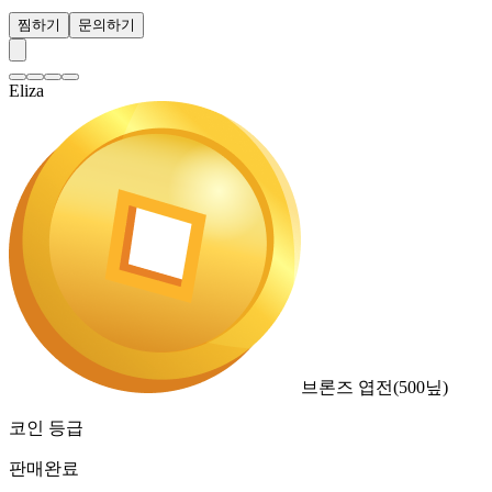
찜하기
문의하기
Eliza
브론즈 엽전
(
500
닢)
코인 등급
판매완료