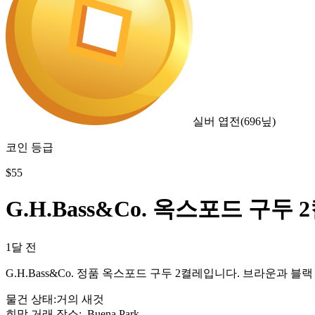
실버 엽전
(
696
닢)
코인 등급
$
55
G.H.Bass&Co. 옥스포드 구두 2
1달 전
G.H.Bass&Co. 정품 옥스포드 구두 2켤레입니다. 브라운과
물건 상태
:
거의 새것
희망 거래 장소
:
, Buena Park