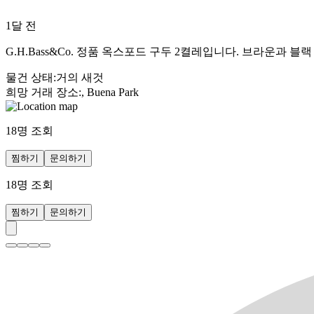
1달 전
G.H.Bass&Co. 정품 옥스포드 구두 2켤레입니다. 브라운과
물건 상태
:
거의 새것
희망 거래 장소
:
, Buena Park
18
명 조회
찜하기
문의하기
18
명 조회
찜하기
문의하기