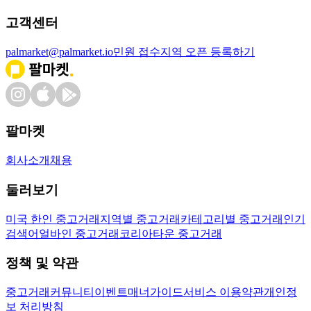
고객센터
palmarket@palmarket.io
민원 접수
지역 오픈 등록하기
팔마켓
회사소개
채용
둘러보기
미국 한인 중고거래
지역별 중고거래
카테고리별 중고거래
인기
검색어
얼바인 중고거래
코리아타운 중고거래
정책 및 약관
중고거래
커뮤니티
이벤트
매너가이드
서비스 이용약관
개인정
보 처리방침