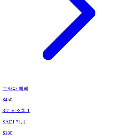
프라다 백팩
$
450
3분 전
조회
1
SADI 가방
$
180