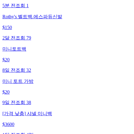
5분 전
조회
1
Rothy's 벨트백.에스파듀신발
$
150
2달 전
조회
79
미니토트백
$
20
8일 전
조회
32
미니 토트 가방
$
20
9일 전
조회
38
[가격 낮춤] 샤넬 미니백
$
3600