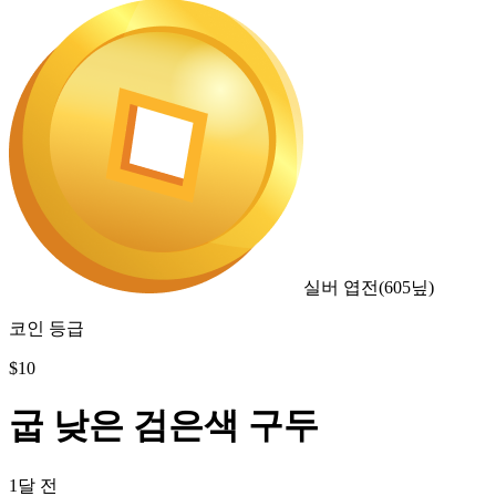
실버 엽전
(
605
닢)
코인 등급
$
10
굽 낮은 검은색 구두
1달 전