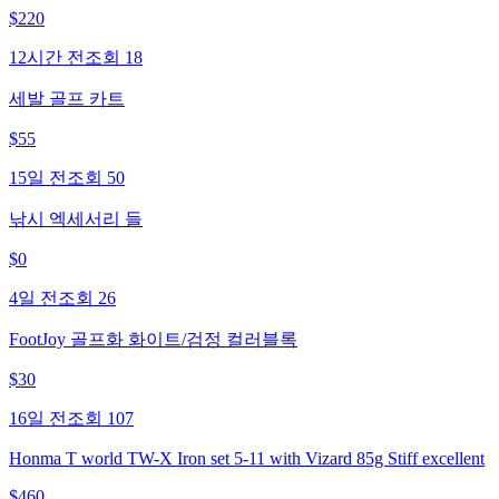
$
220
12시간 전
조회
18
세발 골프 카트
$
55
15일 전
조회
50
낚시 엑세서리 들
$
0
4일 전
조회
26
FootJoy 골프화 화이트/검정 컬러블록
$
30
16일 전
조회
107
Honma T world TW-X Iron set 5-11 with Vizard 85g Stiff excellent
$
460