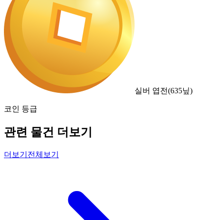
실버 엽전
(
635
닢)
코인 등급
관련 물건 더보기
더보기
전체보기