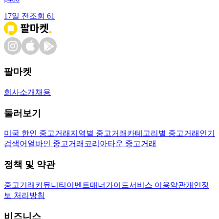
17일 전
조회
61
팔마켓
회사소개
채용
둘러보기
미국 한인 중고거래
지역별 중고거래
카테고리별 중고거래
인기
검색어
얼바인 중고거래
코리아타운 중고거래
정책 및 약관
중고거래
커뮤니티
이벤트
매너가이드
서비스 이용약관
개인정
보 처리방침
비즈니스