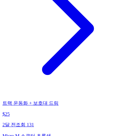
트랙 운동화 + 보호대 드림
$
25
2달 전
조회
131
Micro M 스쿠터 초록색