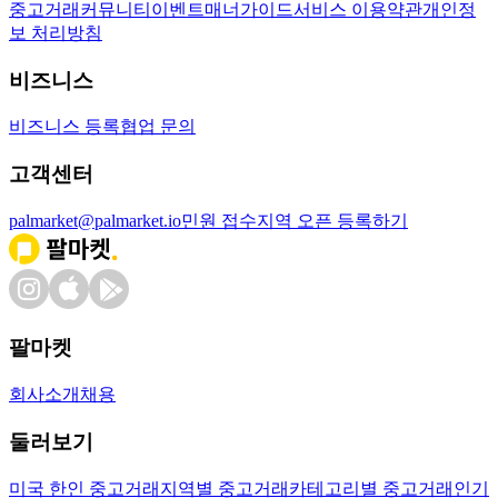
중고거래
커뮤니티
이벤트
매너가이드
서비스 이용약관
개인정
보 처리방침
비즈니스
비즈니스 등록
협업 문의
고객센터
palmarket@palmarket.io
민원 접수
지역 오픈 등록하기
팔마켓
회사소개
채용
둘러보기
미국 한인 중고거래
지역별 중고거래
카테고리별 중고거래
인기