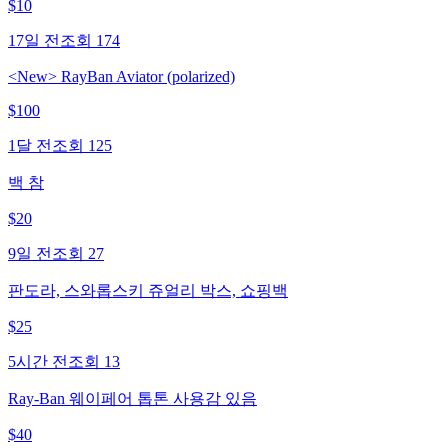
$
10
17일 전
조회
174
<New> RayBan Aviator (polarized)
$
100
1달 전
조회
125
백 참
$
20
9일 전
조회
27
판도라, 스와롭스키 쥬얼리 박스, 쇼핑백
$
25
5시간 전
조회
13
Ray-Ban 웨이페어 톱톤 사용감 있음
$
40