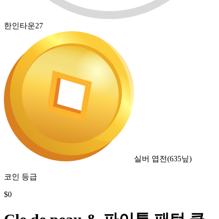
한인타운27
실버 엽전
(
635
닢)
코인 등급
$
0