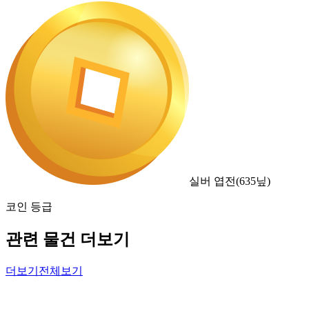
실버 엽전
(
635
닢)
코인 등급
관련 물건 더보기
더보기
전체보기