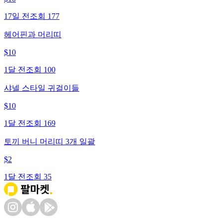
17일 전
조회
177
헤어핀과 머리띠
$
10
1달 전
조회
100
샤넬 스타일 귀걸이들
$
10
1달 전
조회
169
토끼 버니 머리띠 3개 일괄
$
2
1달 전
조회
35