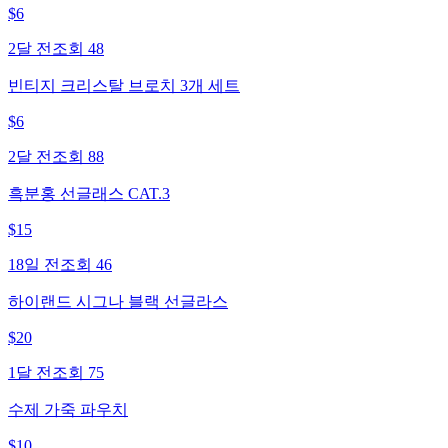
$
6
2달 전
조회
48
빈티지 크리스탈 브로치 3개 세트
$
6
2달 전
조회
88
흑분홍 선글래스 CAT.3
$
15
18일 전
조회
46
하이랜드 시그나 블랙 선글라스
$
20
1달 전
조회
75
수제 가죽 파우치
$
10