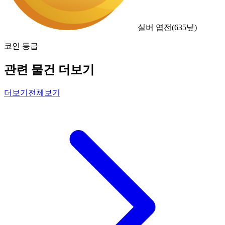
실버 엽전
(
635
닢)
코인 등급
관련 물건 더보기
더보기
전체보기