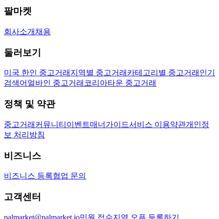
팔마켓
회사소개
채용
둘러보기
미국 한인 중고거래
지역별 중고거래
카테고리별 중고거래
인기
검색어
얼바인 중고거래
코리아타운 중고거래
정책 및 약관
중고거래
커뮤니티
이벤트
매너가이드
서비스 이용약관
개인정
보 처리방침
비즈니스
비즈니스 등록
협업 문의
고객센터
palmarket@palmarket.io
민원 접수
지역 오픈 등록하기