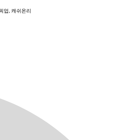
픽업, 캐쉬온리