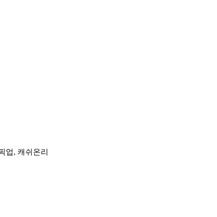
픽업, 캐쉬온리