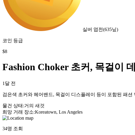
실버 엽전
(
635
닢)
코인 등급
$
8
Fashion Choker 초커, 목
1달 전
검은색 초커와 헤어밴드, 목걸이 디스플레이 등이 포함된 패션
물건 상태
:
거의 새것
희망 거래 장소
:
Koreatown, Los Angeles
34
명 조회