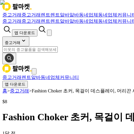
중고거래
중고거래
렌트
렌트
알바
알바
동네업체
동네업체
커뮤니
중고거래
중고거래
렌트
렌트
알바
알바
동네업체
동네업체
커뮤니
앱 다운로드
중고거래
중고거래
렌트
알바
동네업체
커뮤니티
앱 다운로드
홈
>
중고거래
>
Fashion Choker 초커, 목걸이 데스플레이, 머리끈
$
8
Fashion Choker 초커, 목
1달 전