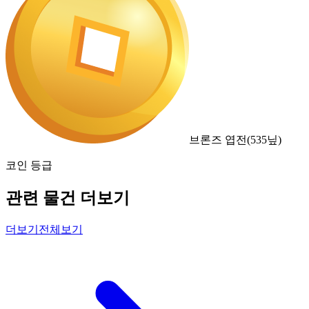
브론즈 엽전
(
535
닢)
코인 등급
관련 물건 더보기
더보기
전체보기