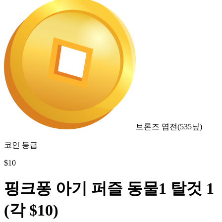
브론즈 엽전
(
535
닢)
코인 등급
$
10
핑크퐁 아기 퍼즐 동물1 탈것 1
(각 $10)