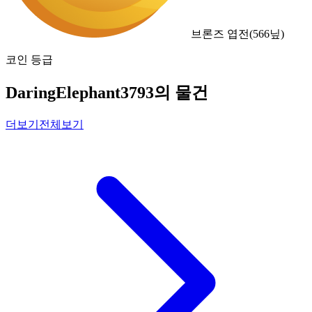
브론즈 엽전
(
566
닢)
코인 등급
DaringElephant3793의 물건
더보기
전체보기