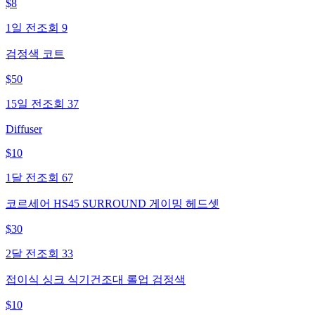
$
8
1일 전
조회
9
검정색 코트
$
50
15일 전
조회
37
Diffuser
$
10
1달 전
조회
67
코르세어 HS45 SURROUND 게이밍 헤드셋
$
30
2달 전
조회
33
접이식 싱크 식기건조대 롤업 검정색
$
10