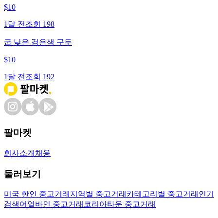
$
10
1달 전
조회
198
굽 낮은 검은색 구두
$
10
1달 전
조회
192
팔마켓
회사소개
채용
둘러보기
미국 한인 중고거래
지역별 중고거래
카테고리별 중고거래
인기
검색어
얼바인 중고거래
코리아타운 중고거래