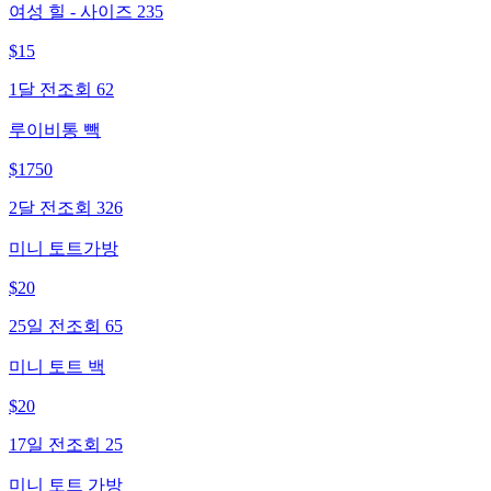
여성 힐 - 사이즈 235
$
15
1달 전
조회
62
루이비통 빽
$
1750
2달 전
조회
326
미니 토트가방
$
20
25일 전
조회
65
미니 토트 백
$
20
17일 전
조회
25
미니 토트 가방