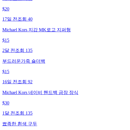
$
20
17일 전
조회
40
Michael Kors 지갑 MK로고 지퍼형
$
15
2달 전
조회
135
부드러운가죽 숄더백
$
15
16일 전
조회
92
Michael Kors 네이비 핸드백 금장 장식
$
30
1달 전
조회
135
뾰족한 흰색 구두