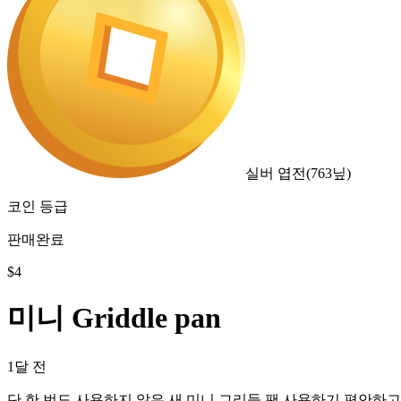
실버 엽전
(
763
닢)
코인 등급
판매완료
$
4
미니 Griddle pan
1달 전
단 한 번도 사용하지 않은 새 미니 그리들 팬 사용하기 편안하