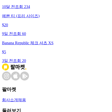
10달 전
조회
234
예쁜 티 (프리 사이즈)
$
20
9일 전
조회
60
Banana Republic 체크 셔츠 XS
$
5
3일 전
조회
20
팔마켓
회사소개
채용
둘러보기