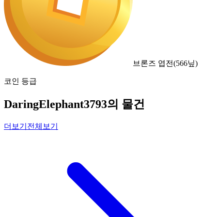
브론즈 엽전
(
566
닢)
코인 등급
DaringElephant3793의 물건
더보기
전체보기