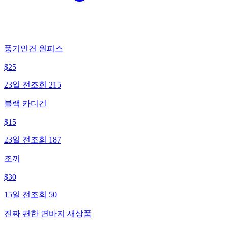
풍기인견 원피스
$
25
23일 전
조회
215
블랙 카디건
$
15
23일 전
조회
187
조끼
$
30
15일 전
조회
50
진짜 편한 면바지 새상품