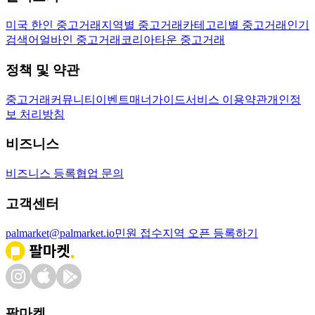
미국 한인 중고거래
지역별 중고거래
카테고리별 중고거래
인기
검색어
얼바인 중고거래
코리아타운 중고거래
정책 및 약관
중고거래
커뮤니티
이벤트
매너가이드
서비스 이용약관
개인정
보 처리방침
비즈니스
비즈니스 등록
협업 문의
고객센터
palmarket@palmarket.io
민원 접수
지역 오픈 등록하기
팔마켓