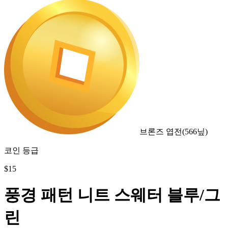
브론즈 엽전
(
566
닢)
코인 등급
$
15
풍경 패턴 니트 스웨터 블루/그
린