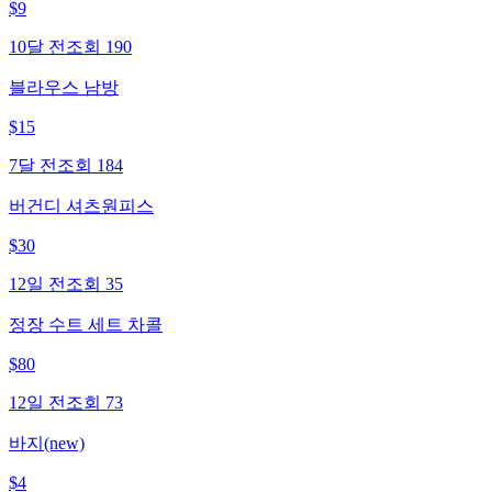
$
9
10달 전
조회
190
블라우스 남방
$
15
7달 전
조회
184
버건디 셔츠원피스
$
30
12일 전
조회
35
정장 수트 세트 차콜
$
80
12일 전
조회
73
바지(new)
$
4