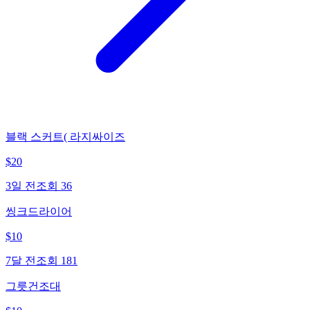
블랙 스커트( 라지싸이즈
$
20
3일 전
조회
36
씽크드라이어
$
10
7달 전
조회
181
그릇건조대