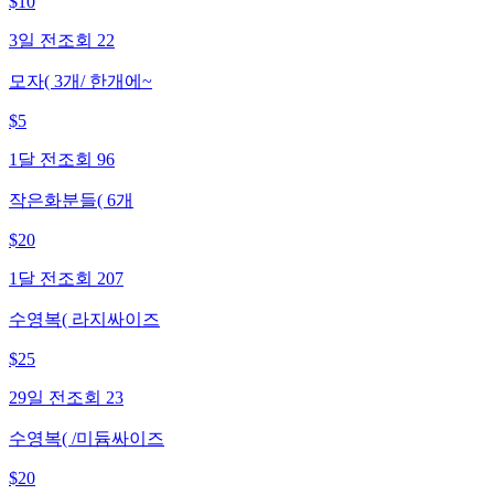
$
10
3일 전
조회
22
모자( 3개/ 한개에~
$
5
1달 전
조회
96
작은화분들( 6개
$
20
1달 전
조회
207
수영복( 라지싸이즈
$
25
29일 전
조회
23
수영복( /미듐싸이즈
$
20