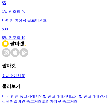
$
5
1일 전
조회
46
나이키 여성용 골프티셔츠
$
30
8일 전
조회
19
팔마켓
회사소개
채용
둘러보기
미국 한인 중고거래
지역별 중고거래
카테고리별 중고거래
인기
검색어
얼바인 중고거래
코리아타운 중고거래