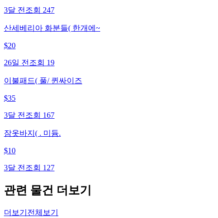
3달 전
조회
247
산세베리아 화분들( 한개에~
$
20
26일 전
조회
19
이불패드( 풀/ 퀸싸이즈
$
35
3달 전
조회
167
잠옷바지( . 미듐.
$
10
3달 전
조회
127
관련 물건 더보기
더보기
전체보기