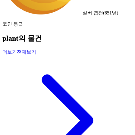
실버 엽전
(
651
닢)
코인 등급
plant의 물건
더보기
전체보기