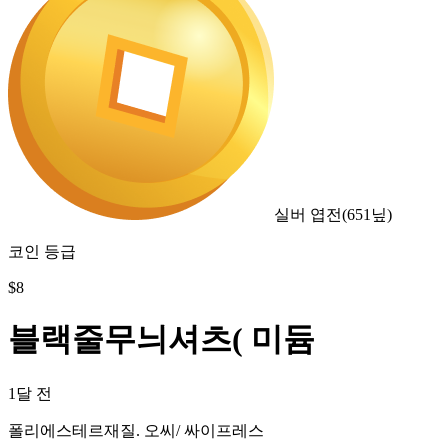
실버 엽전
(
651
닢)
코인 등급
$
8
블랙줄무늬셔츠( 미듐
1달 전
폴리에스테르재질. 오씨/ 싸이프레스