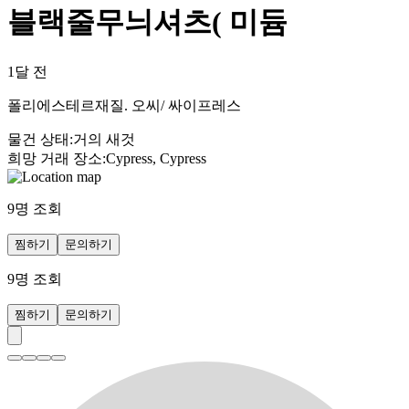
블랙줄무늬셔츠( 미듐
1달 전
폴리에스테르재질. 오씨/ 싸이프레스
물건 상태
:
거의 새것
희망 거래 장소
:
Cypress, Cypress
9
명 조회
찜하기
문의하기
9
명 조회
찜하기
문의하기