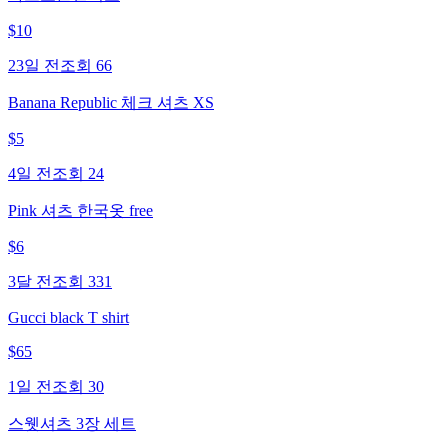
$
10
23일 전
조회
66
Banana Republic 체크 셔츠 XS
$
5
4일 전
조회
24
Pink 셔츠 한국옷 free
$
6
3달 전
조회
331
Gucci black T shirt
$
65
1일 전
조회
30
스웻셔츠 3장 세트